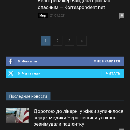
Велотренажер Байдена признан
опасным — Korrespondent.net
21.01.2021
Мир
0
1
2
3
0
Фанаты
МНЕ НРАВИТСЯ
0
Читатели
ЧИТАТЬ
Последние новости
Дорогою до лікарні у жінки зупинилося
серце: медики Чернігівщини успішно
реанімували пацієнтку