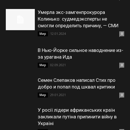
Умерла экс-замгенпрокурора
Колинько: судмедэксперты не
смогли определить причину, — СМИ
12.01.2024
Мир
0
В Нью-Йорке сильное наводнение из-
за урагана Ида
02.09.2021
Мир
0
Семен Слепаков написал Стих про
добро и попал под шквал критики
29.01.2021
Мир
0
У росії лідери африканських країн
закликали путіна припинити війну в
Україні