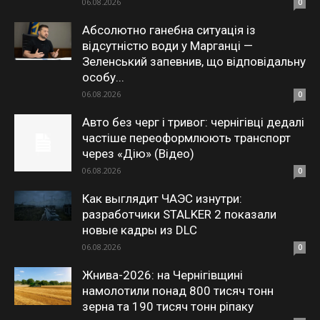
06.08.2026
0
Абсолютно ганебна ситуація із
відсутністю води у Марганці —
Зеленський запевнив, що відповідальну
особу...
06.08.2026
0
Авто без черг і тривог: чернігівці дедалі
частіше переоформлюють транспорт
через «Дію» (Відео)
06.08.2026
0
Как выглядит ЧАЭС изнутри:
разработчики STALKER 2 показали
новые кадры из DLC
06.08.2026
0
Жнива-2026: на Чернігівщині
намолотили понад 800 тисяч тонн
зерна та 190 тисяч тонн ріпаку