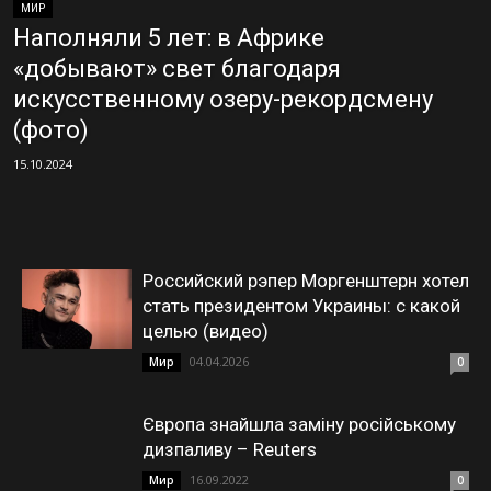
МИР
Наполняли 5 лет: в Африке
«добывают» свет благодаря
искусственному озеру-рекордсмену
(фото)
15.10.2024
Российский рэпер Моргенштерн хотел
стать президентом Украины: с какой
целью (видео)
04.04.2026
Мир
0
Європа знайшла заміну російському
дизпаливу – Reuters
16.09.2022
Мир
0