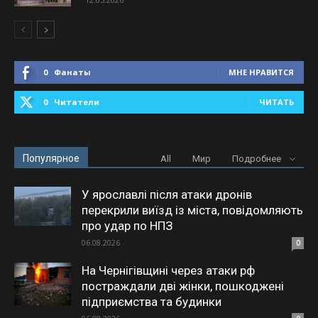
0
Фанаты
МНЕ НРАВИТСЯ
0
Читатели
ЧИТАТЬ
Популярное
All
Мир
Подробнее
У ярославлі після атаки дронів
перекрили виїзд із міста, повідомляють
про удар по НПЗ
06.08.2026
0
На Чернігівщині через атаки рф
постраждали дві жінки, пошкоджені
підприємства та будинки