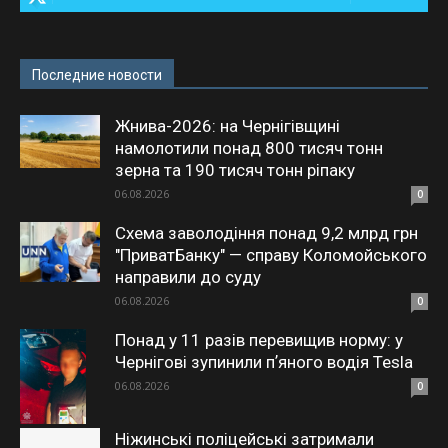
Последние новости
Жнива-2026: на Чернігівщині
намолотили понад 800 тисяч тонн
зерна та 190 тисяч тонн ріпаку
06.08.2026
0
Схема заволодіння понад 9,2 млрд грн
"ПриватБанку" — справу Коломойського
направили до суду
06.08.2026
0
Понад у 11 разів перевищив норму: у
Чернігові зупинили пʼяного водія Tesla
06.08.2026
0
Ніжинські поліцейські затримали