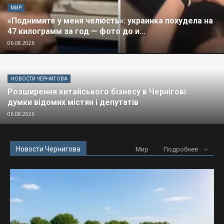
МИР
«Поднимите у меня челюсть»: украинка похудела на
47 килограмм за год — фото до и...
06.08.2026
НОВОСТИ ЧЕРНИГОВА
Розширення китайського бізнесу в Чернігові:
думки відомих містян і депутатів
06.08.2026
Новости Чернигова
Мир
Подробнее