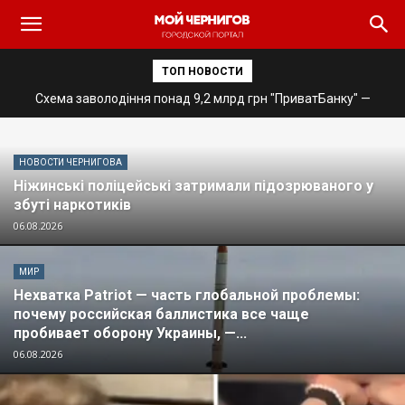
ТОП НОВОСТИ
Понад у 11 разів перевищив норму: у Чернігові зупинили
пʼяного водія Tesla
НОВОСТИ ЧЕРНИГОВА
Ніжинські поліцейські затримали підозрюваного у
збуті наркотиків
06.08.2026
МИР
Нехватка Patriot — часть глобальной проблемы:
почему российская баллистика все чаще
пробивает оборону Украины, —...
06.08.2026