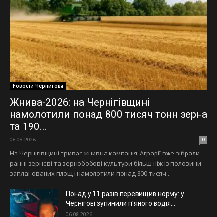
Новости Чернигова
Жнива-2026: на Чернігівщині
намолотили понад 800 тисяч тонн зерна
та 190...
06.08.2026
0
На Чернігівщині триває жнивна кампанія. Аграрії вже зібрали
ранні зернові та зернобобові культури більш ніж із половини
запланованих площ і намолотили понад 800 тисяч...
Понад у 11 разів перевищив норму: у
Чернігові зупинили пʼяного водія...
06.08.2026