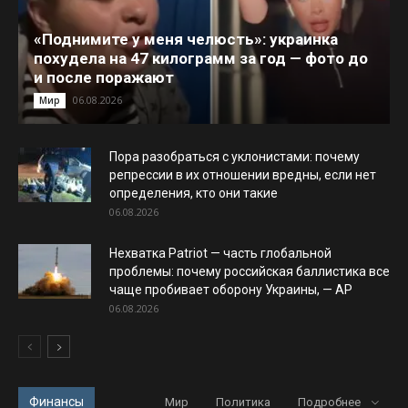
«Поднимите у меня челюсть»: украинка
похудела на 47 килограмм за год — фото до
и после поражают
06.08.2026
Мир
Пора разобраться с уклонистами: почему
репрессии в их отношении вредны, если нет
определения, кто они такие
06.08.2026
Нехватка Patriot — часть глобальной
проблемы: почему российская баллистика все
чаще пробивает оборону Украины, — AP
06.08.2026
Финансы
Мир
Политика
Подробнее