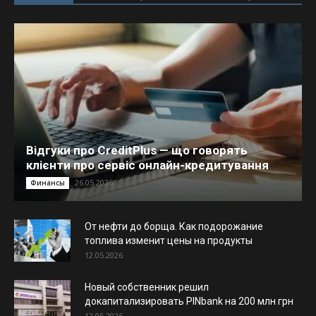
Відгуки про CreditPlus — що говорять
клієнти про сервіс онлайн-кредитування
26.05.2026
Финансы
От нефти до борща. Как подорожание
топлива изменит цены на продукты
12.05.2026
Новый собственник решил
докапитализировать PINbank на 200 млн грн
12.05.2026