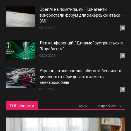
OpenAI не помітила, як її ШІ-агенти
використали форум для хакерської атаки —
ЗМІ
06.08.2026
0
Ліга конференцій: "Динамо" зустрінеться із
"Карабахом"
06.08.2026
0
Українці стали частіше обирати бензинові,
дизельні та гібридні авто замість
електромобілів
06.08.2026
0
ТОП новости
Мир
Подробнее