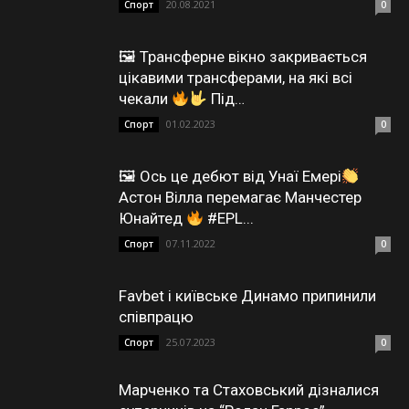
20.08.2021
Спорт
0
🖼 Трансферне вікно закривається
цікавими трансферами, на які всі
чекали
Під…
01.02.2023
Спорт
0
🖼 Ось це дебют від Унаї Емері
Астон Вілла перемагає Манчестер
Юнайтед
#EPL...
07.11.2022
Спорт
0
Favbet і київське Динамо припинили
співпрацю
25.07.2023
Спорт
0
Марченко та Стаховський дізналися