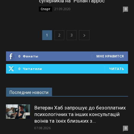
суперників на “Ролан Гаррос”
21.09.2020
Спорт
0
1
2
3
0
Фанаты
МНЕ НРАВИТСЯ
0
Читатели
ЧИТАТЬ
Последние новости
Ветеран Хаб запрошує до безоплатних
психологічних та інших консультацій
воїнів та їхніх близьких з...
07.08.2026
0