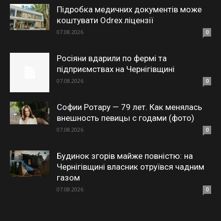
Підробка медичних документів може
коштувати Odrex ліцензії
07.08.2026
0
Росіяни вдарили по фермі та
підприємствах на Чернігівщині
07.08.2026
0
Софии Ротару — 79 лет. Как менялась
внешность певицы с годами (фото)
07.08.2026
0
Будинок згорів майже повністю: на
Чернігівщині власник отруївся чадним
газом
07.08.2026
0