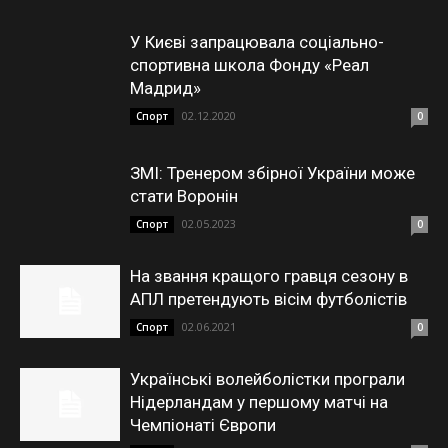
У Києві запрацювала соціально-
спортивна школа Фонду «Реал
Мадрид»
02.12.2020
Спорт
0
ЗМІ: Тренером збірної України може
стати Воронін
02.05.2023
Спорт
0
На звання кращого гравця сезону в
АПЛ претендують вісім футболістів
02.06.2021
Спорт
0
Українські волейболістки програли
Нідерландам у першому матчі на
Чемпіонаті Європи