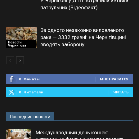
У Чернігові у ДТП потрапила автівка
патрульних (Відеофакт)
За одного незаконно виловленого
рака — 3332 гривні: на Чернігівщині
Новости
вводять заборону
Чернигова
0
Фанаты
МНЕ НРАВИТСЯ
0
Читатели
ЧИТАТЬ
Последние новости
Международный день кошек: