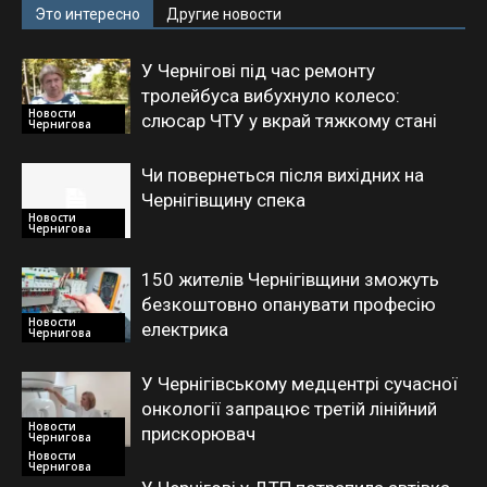
Это интересно
Другие новости
У Чернігові під час ремонту
тролейбуса вибухнуло колесо:
Новости
слюсар ЧТУ у вкрай тяжкому стані
Чернигова
Чи повернеться після вихідних на
Чернігівщину спека
Новости
Чернигова
150 жителів Чернігівщини зможуть
безкоштовно опанувати професію
Новости
електрика
Чернигова
У Чернігівському медцентрі сучасної
онкології запрацює третій лінійний
Новости
прискорювач
Чернигова
Новости
Чернигова