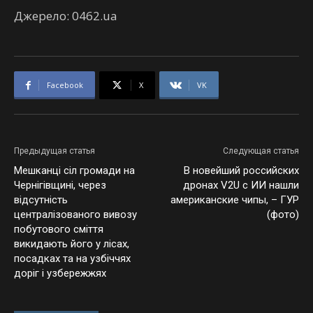
Джерело: 0462.ua
Facebook
X
VK
Предыдущая статья
Следующая статья
Меш­канці сіл громади на
В новейший российских
Чернігівщині, через
дронах V2U с ИИ нашли
відсутність
американские чипы, – ГУР
централізованого вивозу
(фото)
побутового сміття
викидають його у лісах,
посадках та на узбіччях
доріг і узбережжях