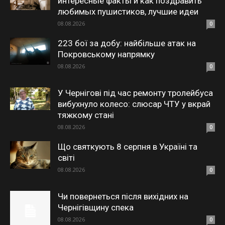
интересные факты и как поздравить
любимых пушистиков, лучшие идеи
08.08.2026
0
223 бої за добу: найбільше атак на
Покровському напрямку
08.08.2026
0
У Чернігові під час ремонту тролейбуса
вибухнуло колесо: слюсар ЧТУ у вкрай
тяжкому стані
08.08.2026
0
Що святкують 8 серпня в Україні та
світі
08.08.2026
0
Чи повернеться після вихідних на
Чернігівщину спека
08.08.2026
0