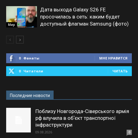
Дата выхода Galaxy S26 FE
просочилась в сеть: каким будет
доступный флагман Samsung (фото)
Мир
0
Фанаты
МНЕ НРАВИТСЯ
0
Читатели
ЧИТАТЬ
Последние новости
Поблизу Новгорода-Сіверського армія
рф влучила в обʼєкт транспортної
інфраструктури
09.08.2026
0