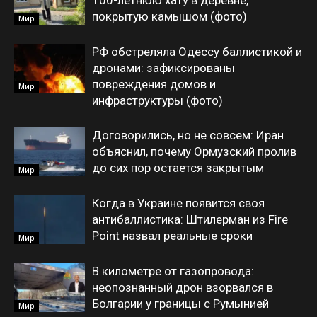
100-летнюю хату в деревне,
покрытую камышом (фото)
Мир
РФ обстреляла Одессу баллистикой и
дронами: зафиксированы
повреждения домов и
Мир
инфраструктуры (фото)
Договорились, но не совсем: Иран
объяснил, почему Ормузский пролив
до сих пор остается закрытым
Мир
Когда в Украине появится своя
антибаллистика: Штилерман из Fire
Point назвал реальные сроки
Мир
В километре от газопровода:
неопознанный дрон взорвался в
Болгарии у границы с Румынией
Мир