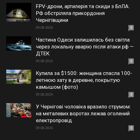
FPV-дрони, артилерія та скиди з БпЛА:
РФ обстріляла прикордоння
Чернігівщини
09.08.2026
0
Частина Одеси залишилась без світла
через локальну аварію після атаки рф —
ДТЕК
09.08.2026
0
Купила за $1500: женщина спасла 100-
летнюю хату в деревне, покрытую
камышом (фото)
09.08.2026
0
У Чернігові чоловіка вразило струмом:
на металевих воротах лежав оголений
електропровід
09.08.2026
0