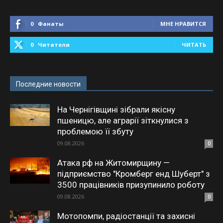
0
Фанаты
МНЕ НРАВИТСЯ
0
Читатели
ЧИТАТЬ
Последние новости
На Чернігівщині зібрали якісну
пшеницю, але аграрії зіткнулися з
проблемою її збуту
09.08.2026
0
Атака рф на Житомирщину —
підприємство "Кромберг енд Шуберт" з
3500 працівників призупинило роботу
09.08.2026
0
Мотопомпи, радіостанції та захисні