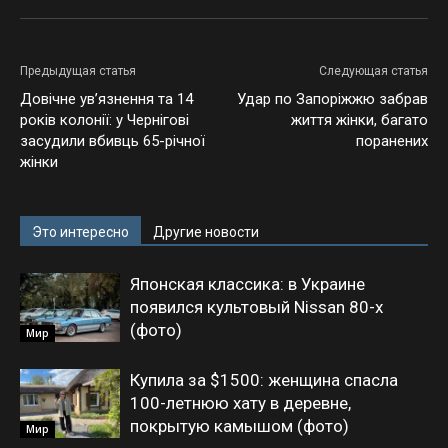
Предыдущая статья
Следующая статья
Довічне ув’язнення та 14
Удар по Запоріжжю забрав
років колонії: у Чернігові
життя жінки, багато
засудили вбивць 65-річної
поранених
жінки
Это интересно
Другие новости
Японская классика: в Украине
появился культовый Nissan 80-х
(фото)
Мир
Купила за $1500: женщина спасла
100-летнюю хату в деревне,
покрытую камышом (фото)
Мир