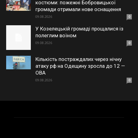
костюми: пожежні Бобровицької
громади отримали нове оснащення
09.08.2026
0
У Козелецькій громаді прощалися із
полеглим воїном
09.08.2026
0
Кількість постраждалих через нічну
атаку рф на Одещину зросла до 12 —
ОВА
09.08.2026
0