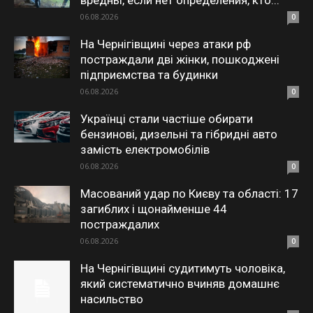
вредны, если нет определения, кто...
06.08.2026
0
На Чернігівщині через атаки рф
постраждали дві жінки, пошкоджені
підприємства та будинки
06.08.2026
0
Українці стали частіше обирати
бензинові, дизельні та гібридні авто
замість електромобілів
06.08.2026
0
Масований удар по Києву та області: 17
загиблих і щонайменше 44
постраждалих
06.08.2026
0
На Чернігівщині судитимуть чоловіка,
який систематично вчиняв домашнє
насильство