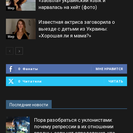
«забыла» украинский язык и
нарвалась на хейт (фото)
Мир
Известная актриса заговорила о
выезде с детьми из Украины:
«Хорошая ли я мама?»
Мир
0
Фанаты
МНЕ НРАВИТСЯ
0
Читатели
ЧИТАТЬ
Последние новости
Пора разобраться с уклонистами:
почему репрессии в их отношении