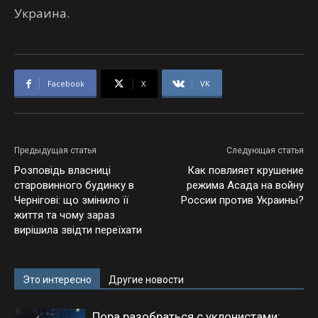
Украина.
Facebook
X
VK
Предыдущая статья
Следующая статья
Розповідь власниці
Как повлияет крушение
старовинного будинку в
режима Асада на войну
Чернігові: що змінило її
России против Украины?
життя та чому зараз
вирішила звідти переїхати
Это интересно
Другие новости
Пора разобраться с уклонистами: