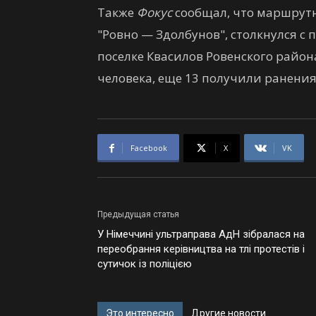
Также
Фокус
сообщал, что маршрут
"Ровно — Здолбунов", столкнулся с
поселке Квасилов Ровенского район
человека, еще 13 получили ранения
Facebook
X
VK
Предыдущая статья
У Німеччині ультраправа АдН зібралася на
переобрання керівництва на тлі протестів і
сутичок із поліцією
Это интересно
Другие новости