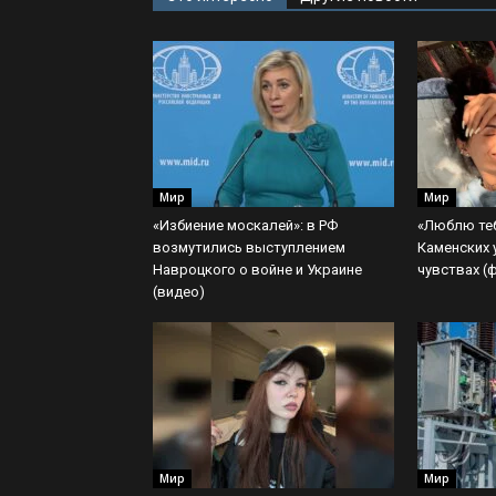
Мир
Мир
«Избиение москалей»: в РФ
«Люблю теб
возмутились выступлением
Каменских 
Навроцкого о войне и Украине
чувствах (
(видео)
Мир
Мир