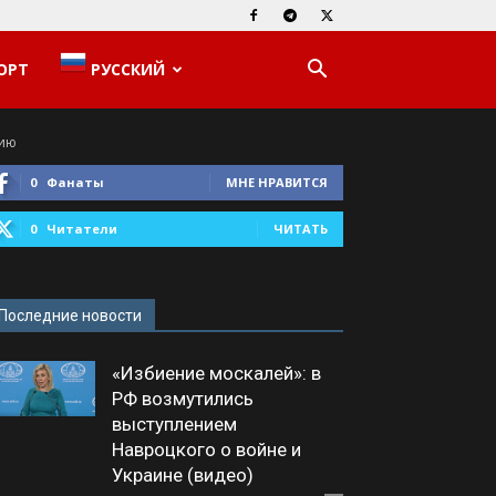
ОРТ
РУССКИЙ
рию
0
Фанаты
МНЕ НРАВИТСЯ
0
Читатели
ЧИТАТЬ
Последние новости
«Избиение москалей»: в
РФ возмутились
выступлением
Навроцкого о войне и
Украине (видео)