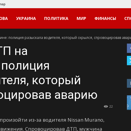
emap
ОВА
УКРАИНА
ПОЛИТИКА
МИР
ФИНАНСЫ
СП
не: полиция разыскала водителя, который скрылся, спровоцировав ава
ТП на
 полиция
теля, который
воцировав аварию
22
произойти из-за водителя Nissan Murano,
вижения. Спровоцировав ДТП, мужчина