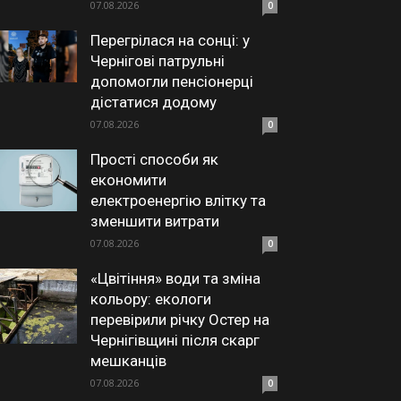
07.08.2026
0
Перегрілася на сонці: у
Чернігові патрульні
допомогли пенсіонерці
дістатися додому
07.08.2026
0
Прості способи як
економити
електроенергію влітку та
зменшити витрати
07.08.2026
0
«Цвітіння» води та зміна
кольору: екологи
перевірили річку Остер на
Чернігівщині після скарг
мешканців
07.08.2026
0