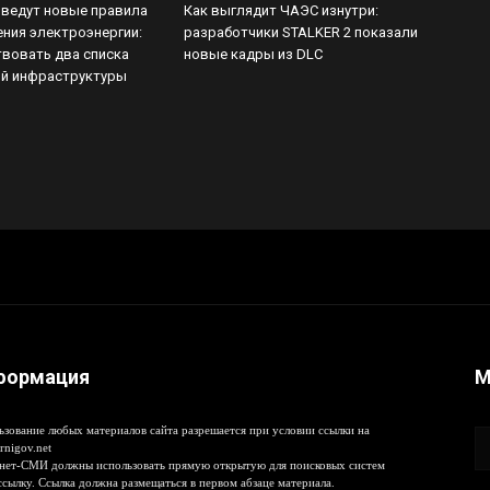
введут новые правила
Как выглядит ЧАЭС изнутри:
ния электроэнергии:
разработчики STALKER 2 показали
твовать два списка
новые кадры из DLC
ой инфраструктуры
формация
М
ьзование любых материалов сайта разрешается при условии ссылки на
rnigov.net
нет-СМИ должны использовать прямую открытую для поисковых систем
ссылку. Ссылка должна размещаться в первом абзаце материала.