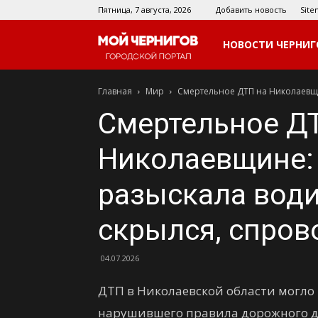
Пятница, 7 августа, 2026
Добавить новость
Sit
Мой
НОВОСТИ ЧЕРНИГ
Главная
Мир
Смертельное ДТП на Николаевщи
Чернигов
Смертельное Д
Николаевщине:
разыскала води
скрылся, спро
04.07.2026
ДТП в Николаевской области могло 
нарушившего правила дорожного д