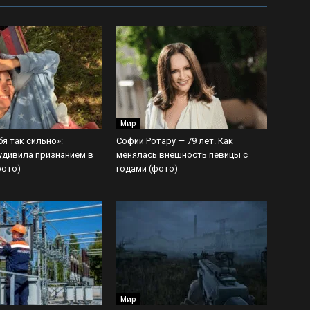
Мир
я так сильно»:
Софии Ротару — 79 лет. Как
удивила признанием в
менялась внешность певицы с
фото)
годами (фото)
Мир