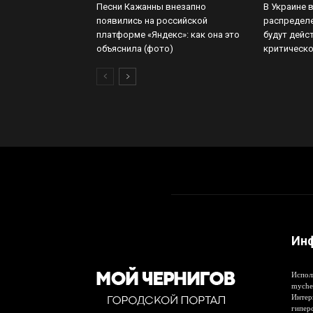
Песни Кажанны внезапно
В Украине 
появились на российской
распределе
платформе «Яндекс»: как она это
будут дейс
объяснила (фото)
критическ
Ин
Испол
myche
Интер
гипер