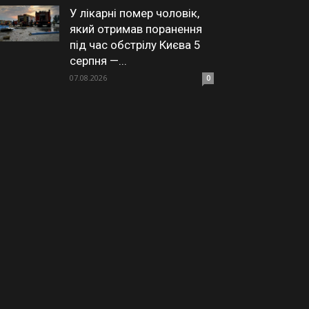
У лікарні помер чоловік,
який отримав поранення
під час обстрілу Києва 5
серпня —...
07.08.2026
0