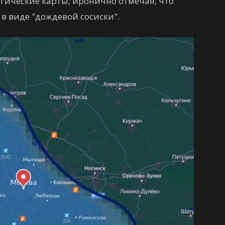
ические карты, иронично отмечая, что
в виде "дождевой сосиски".