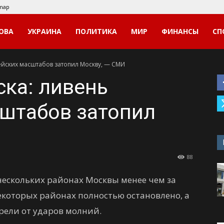
emap
ОВА
УКРАИНА
ПОЛИТИКА
МИР
ФИНАНСЫ
СП
ейских масштабов затопил Москву, — СМИ
ка: ливень
сштабов затопил
88
нескольких районах Москвы менее чем за
екоторых районах полностью остановлено, а
рели от ударов молний.