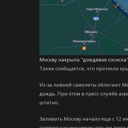
Москву накрыла "дождевая сосиска"
Также сообщается, что протекла кр
Из-за ливней самолеты облетают М
дождь. При этом в пресс-службе аэр
штатно.
Заливать Москву начало еще с 12 ию
сгорели как минимум четыре дома и