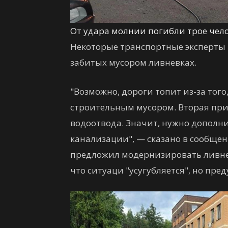
От удара молнии погибли трое чело
Некоторые транспортные эксперты п
забитых мусором ливневках.
"Возможно, дороги топит из-за тог
строительным мусором. Вторая при
водоотвода. Значит, нужно дополн
канализации", — сказано в сообще
предложил модернизировать ливнев
что ситуаци "усугубляется", но пред