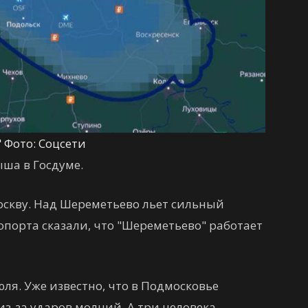
 Фото: Соцсети
ыша в Госдуме.
оскву. Над Шереметьево льет сильный
опорта сказали, что "Шереметьево" работает
ля. Уже известно, что в Подмосковье
з-за ударов молний. А три человека