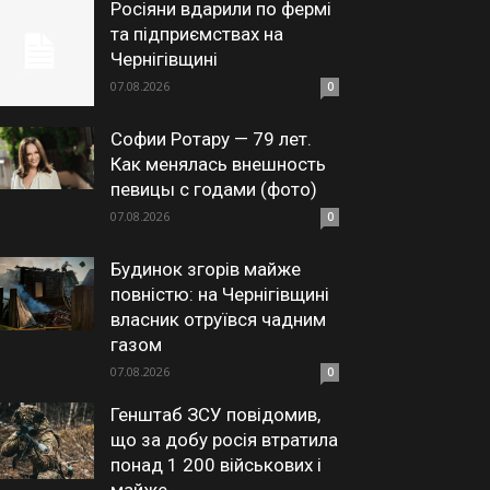
Росіяни вдарили по фермі
та підприємствах на
Чернігівщині
07.08.2026
0
Софии Ротару — 79 лет.
Как менялась внешность
певицы с годами (фото)
07.08.2026
0
Будинок згорів майже
повністю: на Чернігівщині
власник отруївся чадним
газом
07.08.2026
0
Генштаб ЗСУ повідомив,
що за добу росія втратила
понад 1 200 військових і