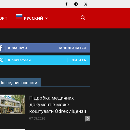
ОРТ
РУССКИЙ
0
Фанаты
МНЕ НРАВИТСЯ
0
Читатели
ЧИТАТЬ
Последние новости
Підробка медичних
документів може
коштувати Odrex ліцензії
07.08.2026
0