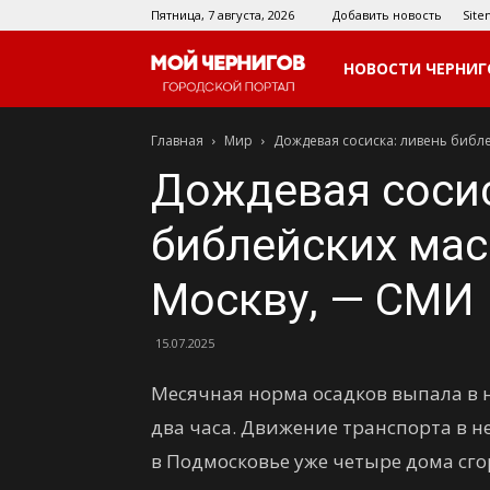
Пятница, 7 августа, 2026
Добавить новость
Sit
Мой
НОВОСТИ ЧЕРНИГ
Главная
Мир
Дождевая сосиска: ливень библ
Чернигов
Дождевая сосис
библейских ма
Москву, — СМИ
15.07.2025
Месячная норма осадков выпала в 
два часа. Движение транспорта в н
в Подмосковье уже четыре дома сго