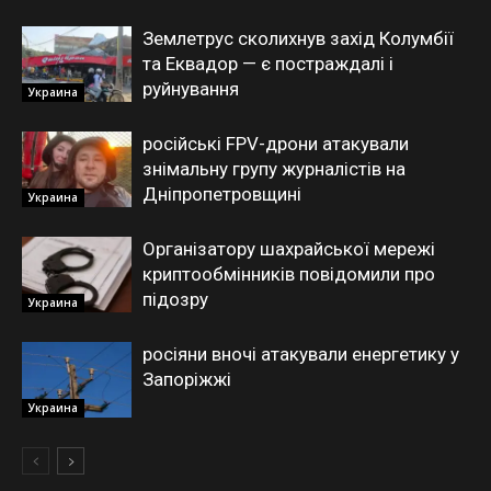
Землетрус сколихнув захід Колумбії
та Еквадор — є постраждалі і
руйнування
Украина
російські FPV-дрони атакували
знімальну групу журналістів на
Дніпропетровщині
Украина
Організатору шахрайської мережі
криптообмінників повідомили про
підозру
Украина
росіяни вночі атакували енергетику у
Запоріжжі
Украина