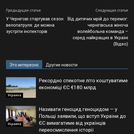
Предыдущая статья
Следующая статья
У Чернігові стартував сезон
Від дитячих мрій до перемог:
велопатруля: де можна
чернігівська жіноча
зустріти інспекторів
волейбольна команда –
серед найкращих в Україні
(Відео)
Это интересно
Другие новости
Рекордно спекотне літо коштуватиме
економіці ЄС €180 млрд
Украина
Називати геноцид геноцидом — у
Польщі заявили, що вступ України до
ЄС вимагатиме від українців
Украина
переосмислення історії