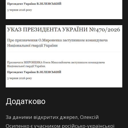
Додатково
За даними відкритих джерел, Олексій
Осипенко є учасником російсько-української