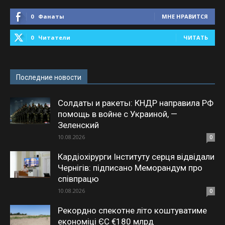
0
Фанаты
МНЕ НРАВИТСЯ
0
Читатели
ЧИТАТЬ
Последние новости
Солдаты и ракеты: КНДР направила РФ
помощь в войне с Украиной, —
Зеленский
10.08.2026
0
Кардіохірурги Інституту серця відвідали
Чернігів: підписано Меморандум про
співпрацю
10.08.2026
0
Рекордно спекотне літо коштуватиме
економіці ЄС €180 млрд