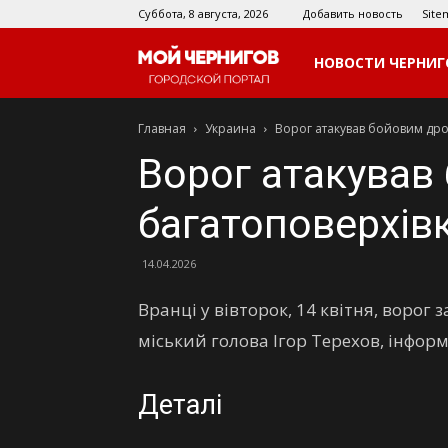
Суббота, 8 августа, 2026
Добавить новость
Site
Мой
НОВОСТИ ЧЕРНИГ
Главная
Украина
Ворог атакував бойовим дро
Чернигов
Ворог атакував
багатоповерхівк
14.04.2026
Вранці у вівторок, 14 квітня, ворог
міський голова Ігор Терехов, інфор
Деталі