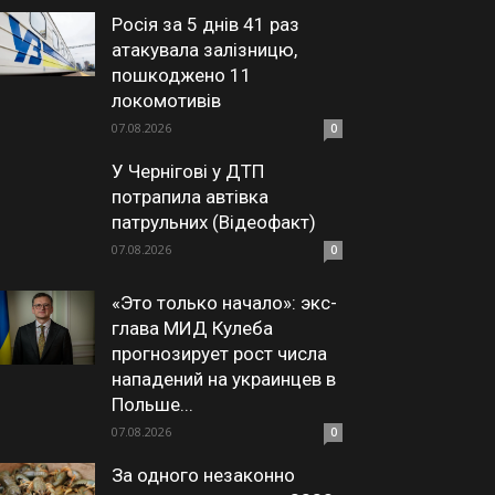
Росія за 5 днів 41 раз
атакувала залізницю,
пошкоджено 11
локомотивів
07.08.2026
0
У Чернігові у ДТП
потрапила автівка
патрульних (Відеофакт)
07.08.2026
0
«Это только начало»: экс-
глава МИД Кулеба
прогнозирует рост числа
нападений на украинцев в
Польше...
07.08.2026
0
За одного незаконно