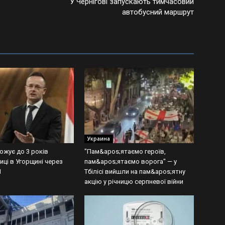
У Чернігові запускають тимчасовий
автобусний маршрут
Украина
ожує до 3 років
"Пам&apos;ятаємо героїв,
иці в Угорщині через
пам&apos;ятаємо ворога" — у
І
Тбілісі вийшли на пам&apos;ятну
акцію у річницю серпневої війни