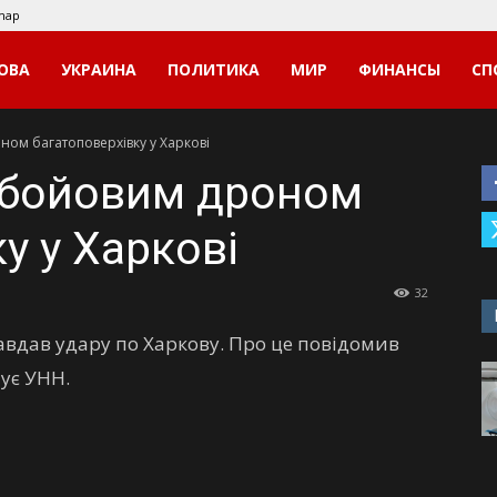
map
ОВА
УКРАИНА
ПОЛИТИКА
МИР
ФИНАНСЫ
СП
ном багатоповерхівку у Харкові
 бойовим дроном
у у Харкові
32
 завдав удару по Харкову. Про це повідомив
мує УНН.