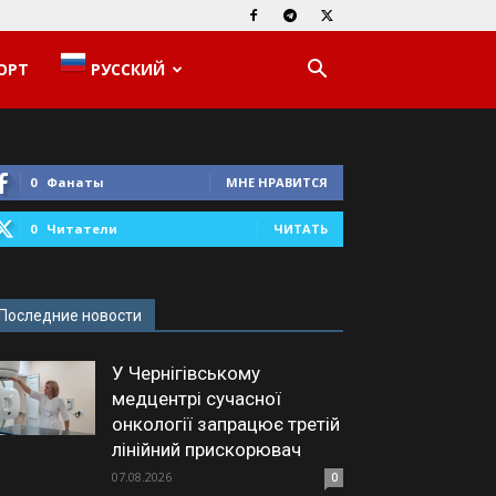
ОРТ
РУССКИЙ
0
Фанаты
МНЕ НРАВИТСЯ
0
Читатели
ЧИТАТЬ
Последние новости
У Чернігівському
медцентрі сучасної
онкології запрацює третій
лінійний прискорювач
07.08.2026
0