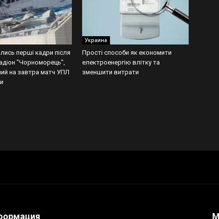
Украина
лись перші кадри після
Прості способи як економити
тадіон "Чорноморець",
електроенергію влітку та
ий на завтра матч УПЛ
зменшити витрати
и
формация
М