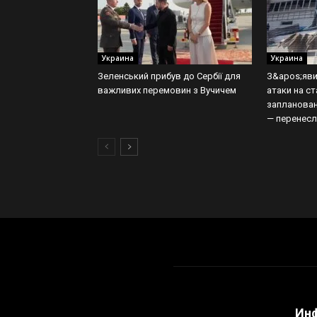
Украина
Украина
Зеленський прибув до Сербії для
З&apos;яви
важливих перемовин з Вучичем
атаки на с
запланован
— перенесл
Ин