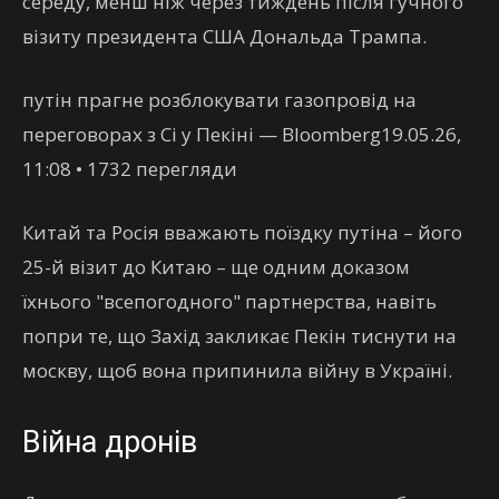
середу, менш ніж через тиждень після гучного
візиту президента США Дональда Трампа.
путін прагне розблокувати газопровід на
переговорах з Сі у Пекіні — Bloomberg19.05.26,
11:08 • 1732 перегляди
Китай та Росія вважають поїздку путіна – його
25-й візит до Китаю – ще одним доказом
їхнього "всепогодного" партнерства, навіть
попри те, що Захід закликає Пекін тиснути на
москву, щоб вона припинила війну в Україні.
Війна дронів