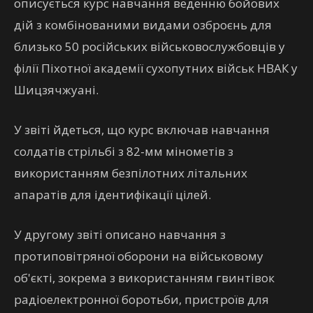
описується курс навчання веденню бойових
дій з комбінованими видами озброєнь для
близько 50 російських військовослужбовців у
філії Піхотної академії сухопутних військ НВАК у
Шицзячжуані.
У звіті йдеться, що курс включав навчання
солдатів стрільбі з 82-мм мінометів з
використанням безпілотних літальних
апаратів для ідентифікації цілей.
У другому звіті описано навчання з
протиповітряної оборони на військовому
об'єкті, зокрема з використанням гвинтівок
радіоелектронної боротьби, пристроїв для