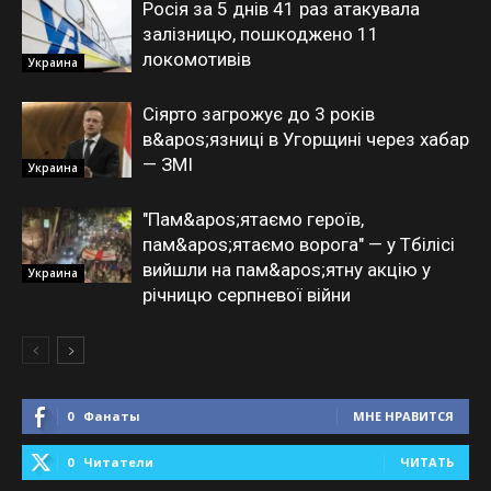
Росія за 5 днів 41 раз атакувала
залізницю, пошкоджено 11
локомотивів
Украина
Сіярто загрожує до 3 років
в&apos;язниці в Угорщині через хабар
— ЗМІ
Украина
"Пам&apos;ятаємо героїв,
пам&apos;ятаємо ворога" — у Тбілісі
вийшли на пам&apos;ятну акцію у
Украина
річницю серпневої війни
0
Фанаты
МНЕ НРАВИТСЯ
0
Читатели
ЧИТАТЬ