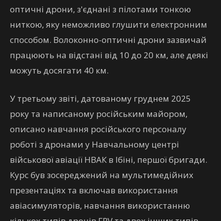
оптичні дрони, з'єднані з пілотами тонкою
ниткою, яку неможливо глушити електронним
способом. Волоконно-оптичні дрони зазвичай
працюють на відстані від 10 до 20 км, але деякі
можуть досягати 40 км.
У третьому звіті, датованому груднем 2025
року та написаному російським майором,
описано навчання російського персоналу
роботі з дронами у Навчальному центрі
військової авіації НВАК в Ібіні, першої бригади.
Курс був зосереджений на мультимедійних
презентаціях та включав використання
авіасимуляторів, навчання використанню
кількох типів дронів FPV та двох інших типів