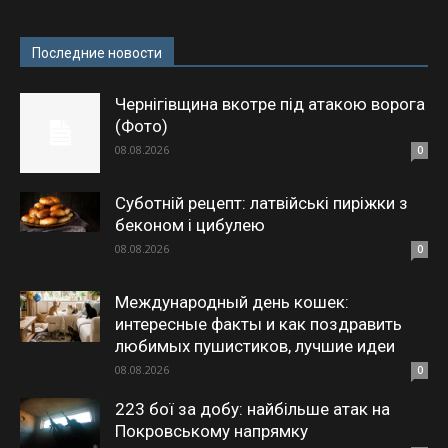
Последние новости
Чернігівщина вкотре під атакою ворога
(Фото)
08.08.2026
0
Суботній рецепт: латвійські пиріжки з
беконом і цибулею
08.08.2026
0
Международный день кошек:
интересные факты и как поздравить
любимых пушистиков, лучшие идеи
08.08.2026
0
223 бої за добу: найбільше атак на
Покровському напрямку