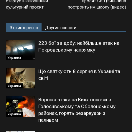
стартує інклюзивний
просят Си Цзиньпина
культурний проєкт
построить им школу (видео)
Это интересно
Другие новости
223 бої за добу: найбільше атак на
Покровському напрямку
Украина
Що святкують 8 серпня в Україні та
світі
Украина
Ворожа атака на Київ: пожежі в
Голосіївському та Оболонському
районах, горять резервуари з
Украина
паливом