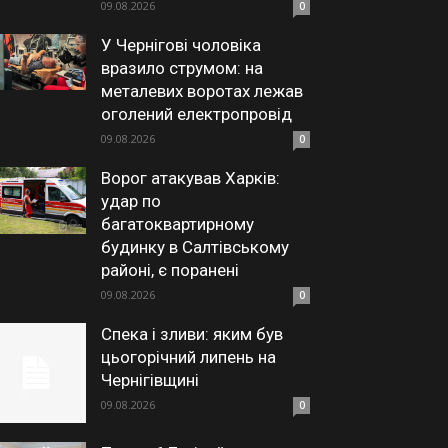
09.08.2026
0
У Чернігові чоловіка
вразило струмом: на
металевих воротах лежав
оголений електропровід
09.08.2026
0
Ворог атакував Харків:
удар по
багатоквартирному
будинку в Салтівському
районі, є поранені
09.08.2026
0
Спека і зливи: яким був
цьогорічний липень на
Чернігівщині
09.08.2026
0