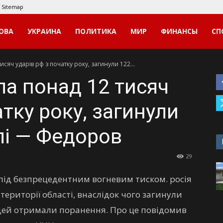
Sitemap
ОВА
УКРАИНА
ПОЛИТИКА
МИР
ФИНАНСЫ
СП
яч ударів рф з початку року, загинули 122...
а понад 12 тисяч
атку року, загинули
лі — Федоров
29
під безпрецедентним вогневим тиском. росія
території області, внаслідок чого загинули
людей отримали поранення. Про це повідомив