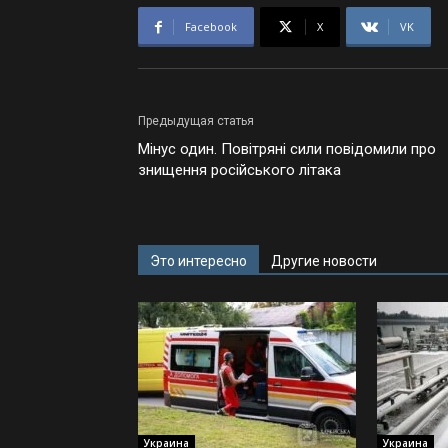
Facebook
X
VK
Предыдущая статья
Мінус один. Повітряні сили повідомили про
знищення російського літака
Это интересно
Другие новости
Украина
Украина