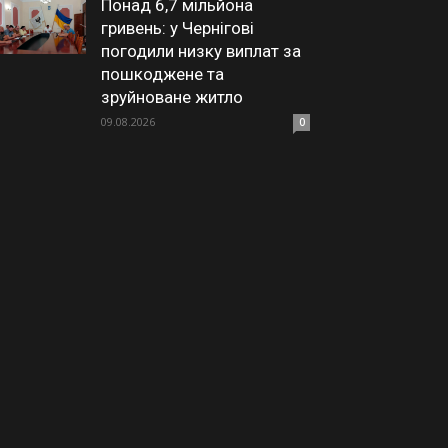
Понад 6,7 мільйона
гривень: у Чернігові
погодили низку виплат за
пошкоджене та
зруйноване житло
09.08.2026
0