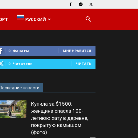
ОРТ
РУССКИЙ
0
Фанаты
МНЕ НРАВИТСЯ
0
Читатели
ЧИТАТЬ
Последние новости
Купила за $1500:
женщина спасла 100-
летнюю хату в деревне,
покрытую камышом
(фото)