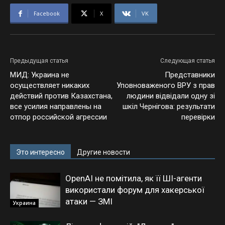
Facebook
X
VK
Предыдущая статья
Следующая статья
МИД: Украина не
Представники
осуществляет никаких
Уповноваженого ВРУ з прав
действий против Казахстана,
людини відвідали одну зі
все усилия направлены на
шкіл Чернігова: результати
отпор российской агрессии
перевірки
Это интересно
Другие новости
OpenAI не помітила, як її ШІ-агенти
використали форум для хакерської
атаки — ЗМІ
Украина