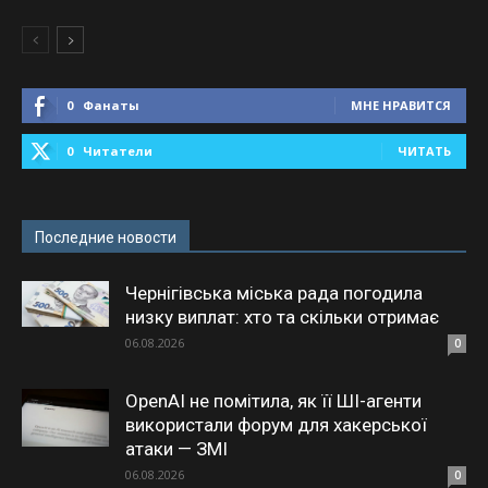
0
Фанаты
МНЕ НРАВИТСЯ
0
Читатели
ЧИТАТЬ
Последние новости
Чернігівська міська рада погодила
низку виплат: хто та скільки отримає
06.08.2026
0
OpenAI не помітила, як її ШІ-агенти
використали форум для хакерської
атаки — ЗМІ
06.08.2026
0