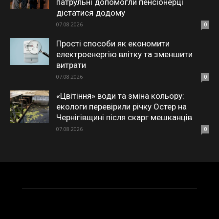
патрульні допомогли пенсіонерці
дістатися додому
07.08.2026
0
Прості способи як економити
електроенергію влітку та зменшити
витрати
07.08.2026
0
«Цвітіння» води та зміна кольору:
екологи перевірили річку Остер на
Чернігівщині після скарг мешканців
07.08.2026
0