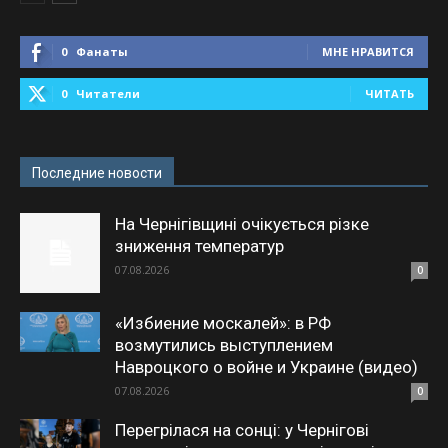
0
Фанаты
МНЕ НРАВИТСЯ
0
Читатели
ЧИТАТЬ
Последние новости
На Чернігівщині очікується різке
зниження температур
07.08.2026
0
«Избиение москалей»: в РФ
возмутились выступлением
Навроцкого о войне и Украине (видео)
07.08.2026
0
Перегрілася на сонці: у Чернігові