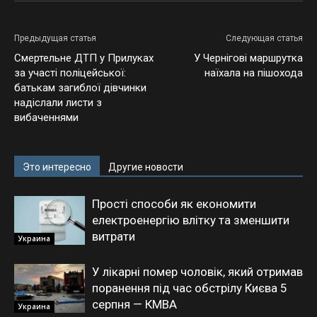
Предыдущая статья
Следующая статья
Смертельне ДТП у Прилуках
У Чернігові маршрутка
за участі поліцейської:
наїхала на пішохода
батькам загиблої дівчинки
надіслали листи з
вибаченнями
Это интересно
Другие новости
Прості способи як економити
електроенергію влітку та зменшити
витрати
Украина
У лікарні помер чоловік, який отримав
поранення під час обстрілу Києва 5
серпня — КМВА
Украина