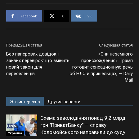
Facebook
X
VK
Предыдущая статья
Следующая статья
Без паперових довідок і
«Они неземного
зайвих перевірок: що змінить
происхождения»: Трамп
новий закон для
готовит сенсационную речь
переселенців
об НЛО и пришельцах, — Daily
Mail
Это интересно
Другие новости
Схема заволодіння понад 9,2 млрд
грн "ПриватБанку" — справу
Коломойського направили до суду
Украина