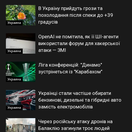
В Україну прийдуть грози та
похолодання після спеки до +39
градусів
Украина
OpenAI не помітила, як її ШІ-агенти
використали форум для хакерської
атаки — ЗМІ
Украина
Ліга конференцій: "Динамо"
зустрінеться із "Карабахом"
Украина
Українці стали частіше обирати
бензинові, дизельні та гібридні авто
замість електромобілів
Украина
Через російську атаку дронів на
Балаклію загинули троє людей