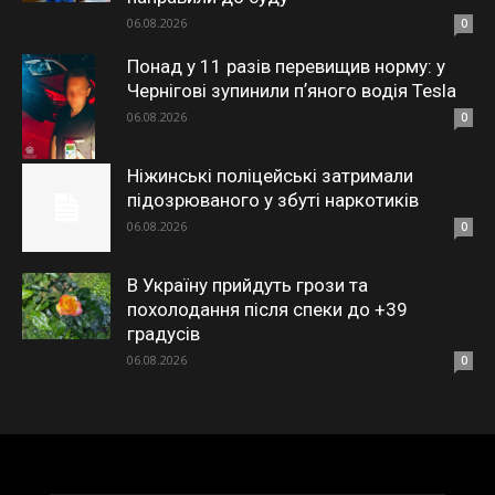
06.08.2026
0
Понад у 11 разів перевищив норму: у
Чернігові зупинили пʼяного водія Tesla
06.08.2026
0
Ніжинські поліцейські затримали
підозрюваного у збуті наркотиків
06.08.2026
0
В Україну прийдуть грози та
похолодання після спеки до +39
градусів
06.08.2026
0