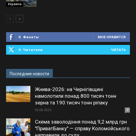
Украина
0
Фанаты
МНЕ НРАВИТСЯ
0
Читатели
ЧИТАТЬ
Последние новости
Жнива-2026: на Чернігівщині
намолотили понад 800 тисяч тонн
зерна та 190 тисяч тонн ріпаку
06.08.2026
0
Схема заволодіння понад 9,2 млрд грн
"ПриватБанку" — справу Коломойського
направили до суду