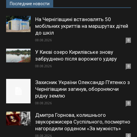
Последние новости
На Чернігівщині встановлять 50
мобільних укриттів на маршрутах дітей
до шкіл
08.08.2026
0
У Києві озеро Кирилівське знову
забруднено після ворожего удару
08.08.2026
0
Захисник України Олександр П’ятенко з
Чернігівщини загинув, обороняючи
рідну землю
08.08.2026
0
Дмитра Горнова, колишнього
звукорежисера Суспільного, посмертно
нагородили орденом «За мужність»
08.08.2026
0