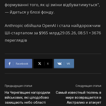
формуванні того, як ці зміни відбуватимуться",
— йдеться у блозі фонду.
Anthropic обійшла OpenAI і стала найдорожчим
ШІ-стартапом за $965 млрд29.05.26, 08:51 • 3676
переглядiв
Facebook
X
VK
Предыдущая статья
Следующая статья
На Чернігівщині нагородили
Самый известный тюлень в
військових, які цілодобово
мире возвращается в
захищають небо області
Австралию и атакует