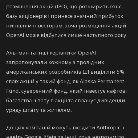
розміщення акцій (IPO), що розширить їхню
базу акціонерів і принесе значний прибуток
нинішнім інвесторам, хоча розміщення акцій
OpenAI може відбутися лише наступного року.
Альтман та інші керівники OpenAI
запропонували кожному з провідних
американських розробників ШІ виділити 5%
своїх акцій у такий фонд, як Alaska Permanent
Fund, суверенний фонд, який інвестує нафтові
багатства штату в акції та сплачує дивіденди
уряду штату та жителям.
До цих компаній можуть входити Anthropic, і
навіть Google, Meta та інші, хоча незрозуміло,