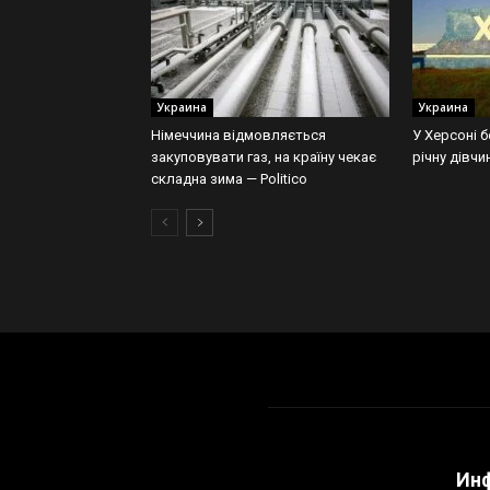
Украина
Украина
Німеччина відмовляється
У Херсоні б
закуповувати газ, на країну чекає
річну дівчи
складна зима — Politico
Ин