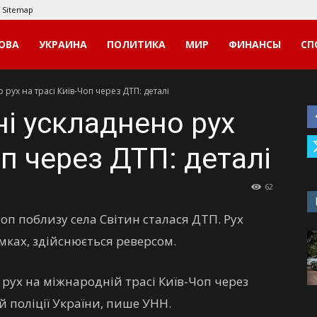
Sitemap
ОВА
УКРАИНА
ПОЛИТИКА
МИР
ФИНАНСЫ
СП
ух на трасі Київ-Чоп через ДТП: деталі
 ускладнено рух
оп через ДТП: деталі
62
оп поблизу села Світин сталася ДТП. Рух
мках, здійснюється реверсом.
рух на міжнародній трасі Київ-Чоп через
й поліції України, пише УНН.