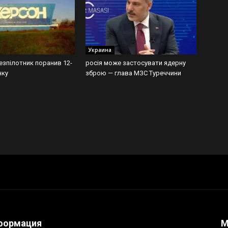
Украина
езпілотник поранив 12-
росія може застосувати ядерну
нку
зброю — глава МЗС Туреччини
формация
М