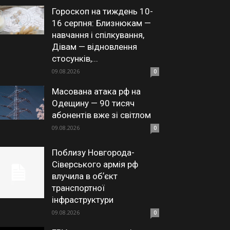
Гороскоп на тиждень 10-
16 серпня: Близнюкам —
навчання і спілкування,
Дівам — відновлення
стосунків,...
09.08.2026
0
Масована атака рф на
Одещину — 90 тисяч
абонентів вже зі світлом
09.08.2026
0
Поблизу Новгорода-
Сіверського армія рф
влучила в обʼєкт
транспортної
інфраструктури
09.08.2026
0