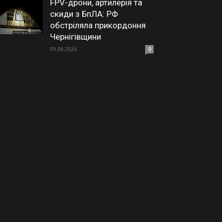
FPV-дрони, артилерія та
скиди з БпЛА: РФ
обстріляла прикордоння
Чернігівщини
09.08.2026
0