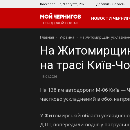
Воскресенье, 9 августа, 2026
Добавить новость
Мой
НОВОСТИ ЧЕРНИГ
Главная
Украина
На Житомирщині ускладнено р
Чернигов
На Житомирщині
на трасі Київ-Ч
13.01.2026
На 138 км автодороги М-06 Київ — Ч
частково ускладнений в обох напря
У Житомирській області ускладнено 
ДТП, попередили водіїв у патрульні