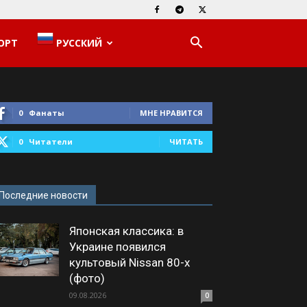
ОРТ
РУССКИЙ
0
Фанаты
МНЕ НРАВИТСЯ
0
Читатели
ЧИТАТЬ
Последние новости
Японская классика: в
Украине появился
культовый Nissan 80-х
(фото)
09.08.2026
0