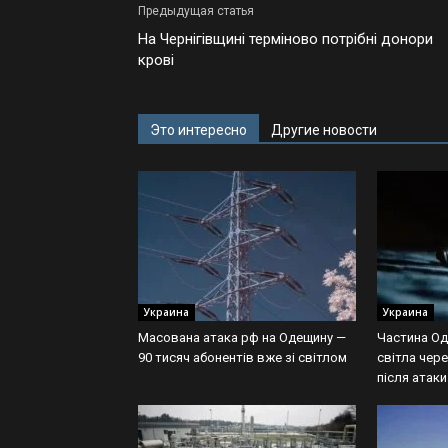
Предыдущая статья
На Чернігівщині терміново потрібні донори
крові
Это интересно
Другие новости
Украина
Украина
Масована атака рф на Одещину —
Частина Од
90 тисяч абонентів вже зі світлом
світла чер
після атак