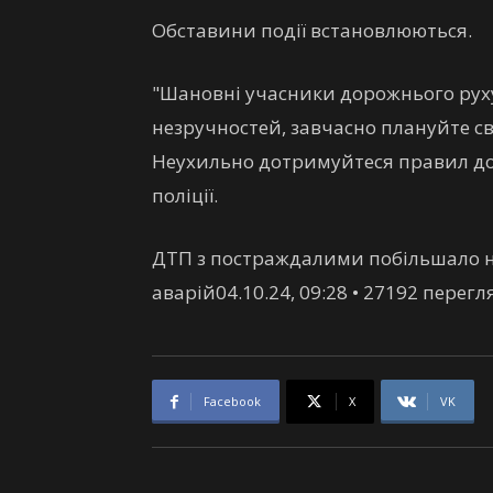
Обставини події встановлюються.
"Шановні учасники дорожнього руху
незручностей, завчасно плануйте с
Неухильно дотримуйтеся правил до
поліції.
ДТП з постраждалими побільшало на
аварій04.10.24, 09:28 • 27192 перег
Facebook
X
VK