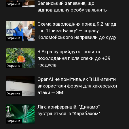
Зеленський запевнив, що
Украина
відповідальну особу звільнять
Схема заволодіння понад 9,2 млрд
грн "ПриватБанку" — справу
Коломойського направили до суду
Украина
В Україну прийдуть грози та
похолодання після спеки до +39
градусів
Украина
OpenAI не помітила, як її ШІ-агенти
використали форум для хакерської
атаки — ЗМІ
Украина
Ліга конференцій: "Динамо"
зустрінеться із "Карабахом"
Украина