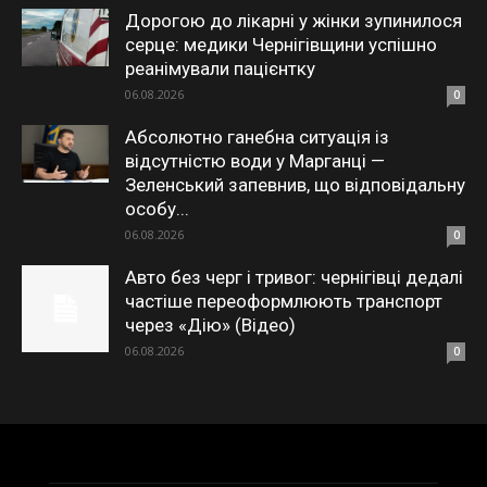
Дорогою до лікарні у жінки зупинилося
серце: медики Чернігівщини успішно
реанімували пацієнтку
06.08.2026
0
Абсолютно ганебна ситуація із
відсутністю води у Марганці —
Зеленський запевнив, що відповідальну
особу...
06.08.2026
0
Авто без черг і тривог: чернігівці дедалі
частіше переоформлюють транспорт
через «Дію» (Відео)
06.08.2026
0