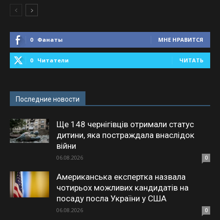
0
Фанаты
МНЕ НРАВИТСЯ
0
Читатели
ЧИТАТЬ
Последние новости
Ще 148 чернігівців отримали статус
дитини, яка постраждала внаслідок
війни
06.08.2026
0
Американська експертка назвала
чотирьох можливих кандидатів на
посаду посла України у США
06.08.2026
0