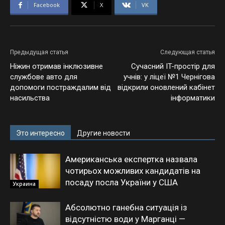
Facebook
X
VK
Предыдущая статья
Следующая статья
Ніжин отримав інклюзивне
Сучасний IT-простір для
службове авто для
учнів: у ліцеї №1 Чернігова
допомоги постраждалим від
відкрили оновлений кабінет
насильства
інформатики
Это интересно
Другие новости
Американська експертка назвала
чотирьох можливих кандидатів на
посаду посла України у США
Украина
Абсолютно ганебна ситуація із
відсутністю води у Марганці —