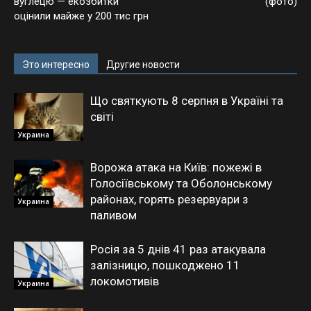
вуглецю — екозбитки
(фото)
оцінили майже у 200 тис грн
Это интересно
Другие новости
Що святкують 8 серпня в Україні та
світі
Украина
Ворожа атака на Київ: пожежі в
Голосіївському та Оболонському
районах, горять резервуари з
Украина
паливом
Росія за 5 днів 41 раз атакувала
залізницю, пошкоджено 11
локомотивів
Украина