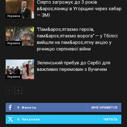
Сіярто загрожує до 3 років
в&apos;язниці в Угорщині через хабар
— ЗМІ
Украина
"Пам&apos;ятаємо героїв,
пам&apos;ятаємо ворога" — у Тбілісі
вийшли на пам&apos;ятну акцію у
Украина
річницю серпневої війни
Зеленський прибув до Сербії для
важливих перемовин з Вучичем
Украина
0
Фанаты
МНЕ НРАВИТСЯ
0
Читатели
ЧИТАТЬ