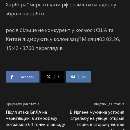
Харбора" через плани рф розмістити ядерну
зброю на орбіті.
росія більше не конкурент у космосі: США та
Китай лідирують у колонізації Місяця03.02.26,
15:42 • 3760 переглядiв
Facebook
X
VK
Предыдущая статья
Следующая статья
Після атаки БпЛА на
В Ирпене мужчина устроил
Чернігівщині в атмосферу
стрельбу на улице: открыл
потрапило 64 тонни діоксиду
огонь в сторону людей