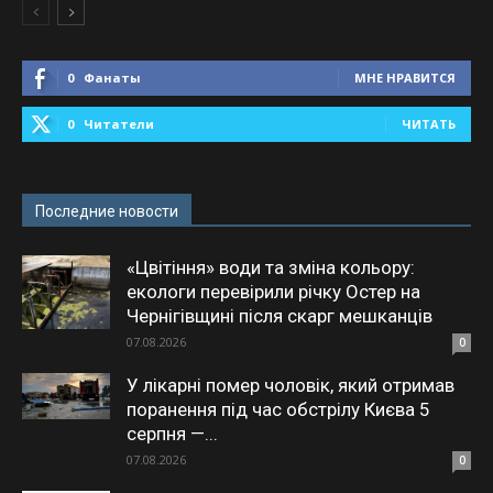
0
Фанаты
МНЕ НРАВИТСЯ
0
Читатели
ЧИТАТЬ
Последние новости
«Цвітіння» води та зміна кольору:
екологи перевірили річку Остер на
Чернігівщині після скарг мешканців
07.08.2026
0
У лікарні помер чоловік, який отримав
поранення під час обстрілу Києва 5
серпня —...
07.08.2026
0