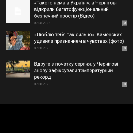
«Такого нема в Україні»: в Чернігові
відкрили багатофункціональний
безпечний простір (Відео)
07.08.2026
0
«Люблю тебя так сильно»: Каменских
удивила признанием в чувствах (фото)
07.08.2026
0
Вдруге з початку серпня: у Чернігові
знову зафіксували температурний
рекорд
07.08.2026
0