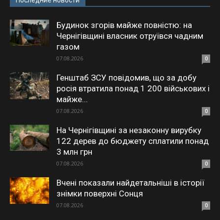
Будинок згорів майже повністю: на
Чернігівщині власник отруївся чадним
газом
07.08.2026
0
Генштаб ЗСУ повідомив, що за добу
росія втратила понад 1 200 військових і
майже...
07.08.2026
0
На Чернігівщині за незаконну вирубку
122 дерев до бюджету сплатили понад
3 млн грн
07.08.2026
0
Вчені показали найдетальніші в історії
знімки поверхні Сонця
07.08.2026
0