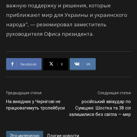
важную поддержку и решения, которые
приближают мир для Украины и украинского
народа", — резюмировал заместитель
руководителя Офиса президента.
Facebook
X
VK
Предыдущая статья
Следующая статья
На вихідних у Чернігові не
російський авіаудар по
працюватимуть тролейбуси
Сумщині: Шостка та 38 сіл
залишилися без світла — мер
Это интересно
Другие новости