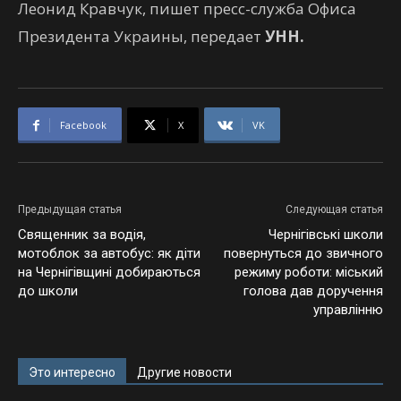
Леонид Кравчук, пишет пресс-служба Офиса
Президента Украины, передает
УНН.
Facebook
X
VK
Предыдущая статья
Следующая статья
Священник за водія,
Чернігівські школи
мотоблок за автобус: як діти
повернуться до звичного
на Чернігівщині добираються
режиму роботи: міський
до школи
голова дав доручення
управлінню
Это интересно
Другие новости