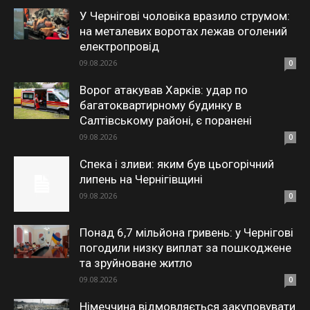
У Чернігові чоловіка вразило струмом:
на металевих воротах лежав оголений
електропровід
09.08.2026
0
Ворог атакував Харків: удар по
багатоквартирному будинку в
Салтівському районі, є поранені
09.08.2026
0
Спека і зливи: яким був цьогорічний
липень на Чернігівщині
09.08.2026
0
Понад 6,7 мільйона гривень: у Чернігові
погодили низку виплат за пошкоджене
та зруйноване житло
09.08.2026
0
Німеччина відмовляється закуповувати