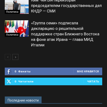
Ким Чен Ын переизбран
председателем государственных дел
КНДР — СМИ
Политика
«Группа семи» подписала
декларацию о решительной
поддержке стран Ближнего Востока
Политика
на фоне атак Ирана — глава МИД
Италии
0
Фанаты
МНЕ НРАВИТСЯ
0
Читатели
ЧИТАТЬ
Последние новости