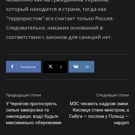
который находится в стране, тогда как
"террористом" его считает только Россия.
Следовательно, никаких оснований в
соответствии с законом для санкций нет.
Facebook
X
VK
Предыдущая статья
Следующая статья
У Чернігові прогнозують
МЗС чекають кадрові зміни:
сильні заморозки та
Кислиця стане міністром, а
ожеледицю: водії будьте
Сибіга — послом у Польщі —
максимально обережними
нардеп