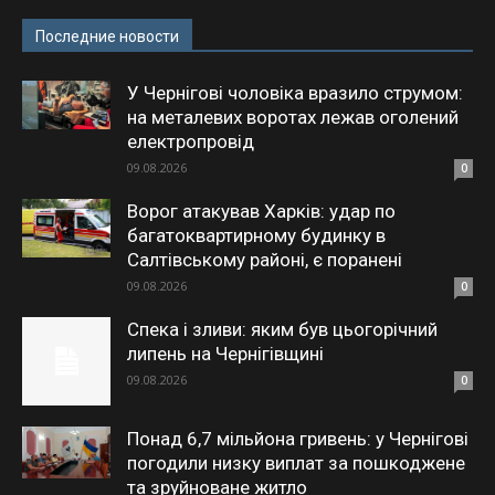
Последние новости
У Чернігові чоловіка вразило струмом:
на металевих воротах лежав оголений
електропровід
09.08.2026
0
Ворог атакував Харків: удар по
багатоквартирному будинку в
Салтівському районі, є поранені
09.08.2026
0
Спека і зливи: яким був цьогорічний
липень на Чернігівщині
09.08.2026
0
Понад 6,7 мільйона гривень: у Чернігові
погодили низку виплат за пошкоджене
та зруйноване житло