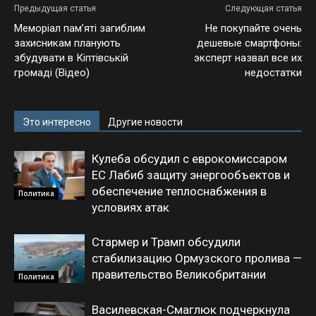
Предыдущая статья
Следующая статья
Меморіал пам’яті загиблим
Не покупайте очень
захисникам планують
дешевые смартфоны:
збудувати в Кіптівській
эксперт назвал все их
громаді (Відео)
недостатки
Это интересно
Другие новости
Кулеба обсудил с еврокомиссаром
ЕС Лабиб защиту энергообъектов и
обеспечение теплоснабжения в
Политика
условиях атак
Стармер и Трамп обсудили
стабилизацию Ормузского пролива —
правительство Великобритании
Политика
Василевская-Смаглюк подчеркнула