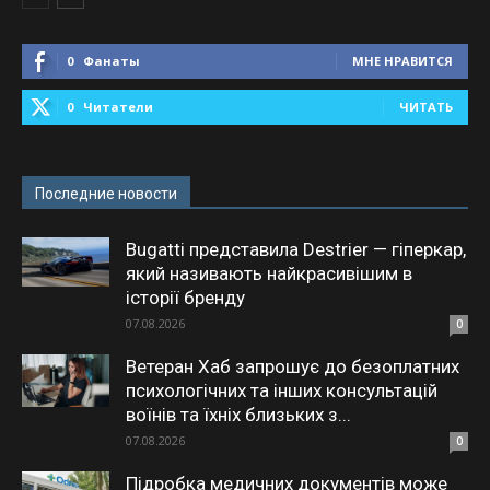
0
Фанаты
МНЕ НРАВИТСЯ
0
Читатели
ЧИТАТЬ
Последние новости
Bugatti представила Destrier — гіперкар,
який називають найкрасивішим в
історії бренду
07.08.2026
0
Ветеран Хаб запрошує до безоплатних
психологічних та інших консультацій
воїнів та їхніх близьких з...
07.08.2026
0
Підробка медичних документів може