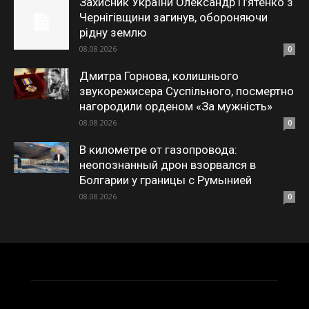
Захисник України Олександр П’ятенко з
Чернігівщини загинув, обороняючи
рідну землю
08.08.2026
0
Дмитра Горнова, колишнього
звукорежисера Суспільного, посмертно
нагородили орденом «За мужність»
08.08.2026
0
В километре от газопровода:
неопознанный дрон взорвался в
Болгарии у границы с Румынией
08.08.2026
0