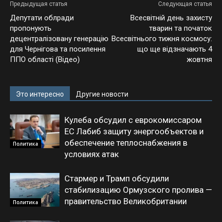
Предыдущая статья
Следующая статья
Депутати облради
Всесвітній день захисту
пропонують
тварин та початок
децентралізовану генерацію
Всесвітнього тижня космосу:
для Чернігова та посилення
що ще відзначають 4
ППО області (Відео)
жовтня
Это интересно
Другие новости
Кулеба обсудил с еврокомиссаром
ЕС Лабиб защиту энергообъектов и
обеспечение теплоснабжения в
Политика
условиях атак
Стармер и Трамп обсудили
стабилизацию Ормузского пролива —
правительство Великобритании
Политика