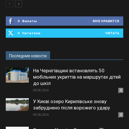
0
Фанаты
МНЕ НРАВИТСЯ
0
Читатели
ЧИТАТЬ
Последние новости
На Чернігівщині встановлять 50
мобільних укриттів на маршрутах дітей
до шкіл
08.08.2026
0
У Києві озеро Кирилівське знову
забруднено після ворожего удару
08.08.2026
0