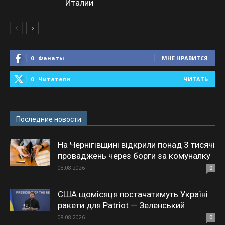
Италии
0
Фанаты
МНЕ НРАВИТСЯ
0
Читатели
ЧИТАТЬ
Последние новости
На Чернігівщині відкрили понад 3 тисячі
проваджень через борги за комуналку
08.08.2026
0
США щомісяця постачатимуть Україні
ракети для Patriot — Зеленський
08.08.2026
0