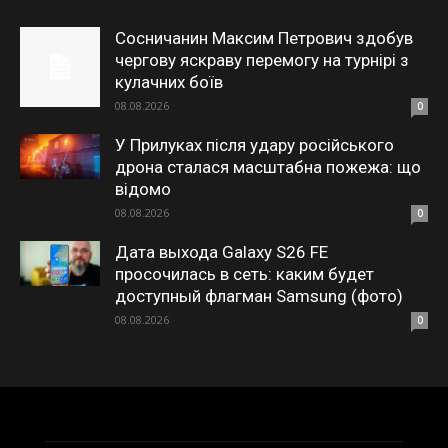
Сосничанин Максим Петрович здобув
чергову яскраву перемогу на турнірі з
кулачних боїв
08.08.2026
0
У Прилуках після удару російського
дрона сталася масштабна пожежа: що
відомо
08.08.2026
0
Дата выхода Galaxy S26 FE
просочилась в сеть: каким будет
доступный флагман Samsung (фото)
08.08.2026
0