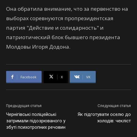
Она обратила внимание, что за первенство на
выборах соревнуются пропрезидентская
партия "Действие и солидарность" и
патриотический блок бывшего президента
Молдовы Игоря Додона.
Facebook
X
VK
Предыдущая статья
Следующая статья
Чернігівські поліцейські
Як підготувати оселю до
затримали підозрюваного у
холодів: чекліст
збуті психотропних речовин