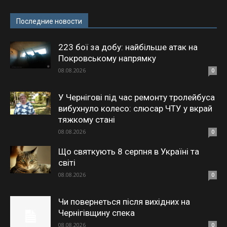
Последние новости
223 бої за добу: найбільше атак на
Покровському напрямку
08.08.2026
0
У Чернігові під час ремонту тролейбуса
вибухнуло колесо: слюсар ЧТУ у вкрай
тяжкому стані
08.08.2026
0
Що святкують 8 серпня в Україні та
світі
08.08.2026
0
Чи повернеться після вихідних на
Чернігівщину спека
08.08.2026
0