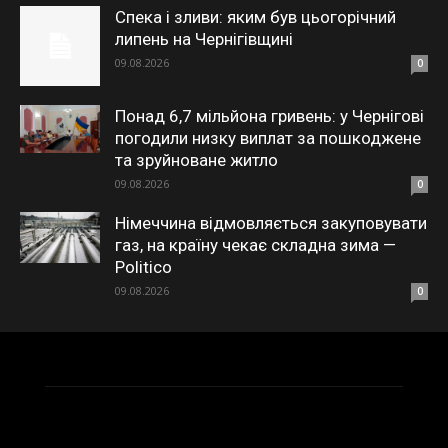
Спека і зливи: яким був цьогорічний
липень на Чернігівщині
09.08.2026
0
Понад 6,7 мільйона гривень: у Чернігові
погодили низку виплат за пошкоджене
та зруйноване житло
09.08.2026
0
Німеччина відмовляється закуповувати
газ, на країну чекає складна зима —
Politico
09.08.2026
0