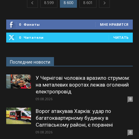
8 599
8 600
8 601
0
Фанаты
МНЕ НРАВИТСЯ
0
Читатели
ЧИТАТЬ
Последние новости
У Чернігові чоловіка вразило струмом:
на металевих воротах лежав оголений
електропровід
09.08.2026
0
Ворог атакував Харків: удар по
багатоквартирному будинку в
Салтівському районі, є поранені
09.08.2026
0