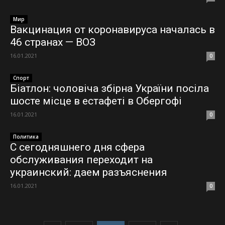
Мир
Вакцинация от коронавируса началась в
46 странах — ВОЗ
16.01.2021
0
Спорт
Біатлон: чоловіча збірна України посіла
шосте місце в естафеті в Обергофі
16.01.2021
0
Политика
С сегодняшнего дня сфера
обслуживания переходит на
украинский: даем разъяснения
16.01.2021
0