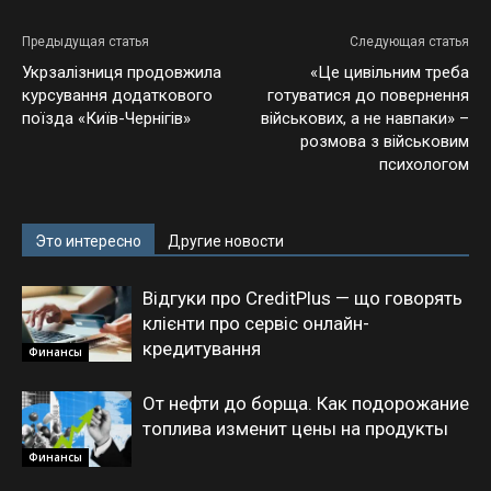
Предыдущая статья
Следующая статья
Укрзалізниця продовжила
«Це цивільним треба
курсування додаткового
готуватися до повернення
поїзда «Київ-Чернігів»
військових, а не навпаки» –
розмова з військовим
психологом
Это интересно
Другие новости
Відгуки про CreditPlus — що говорять
клієнти про сервіс онлайн-
кредитування
Финансы
От нефти до борща. Как подорожание
топлива изменит цены на продукты
Финансы