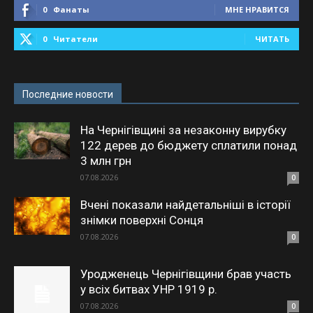
0
Фанаты
МНЕ НРАВИТСЯ
0
Читатели
ЧИТАТЬ
Последние новости
На Чернігівщині за незаконну вирубку
122 дерев до бюджету сплатили понад
3 млн грн
07.08.2026
0
Вчені показали найдетальніші в історії
знімки поверхні Сонця
07.08.2026
0
Уродженець Чернігівщини брав участь
у всіх битвах УНР 1919 р.
07.08.2026
0