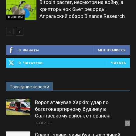
Bitcoin растет, несмотря на войну, а
крипторынок бьет рекорды.
Апрельский обзор Binance Research
Финансы
0
Фанаты
МНЕ НРАВИТСЯ
0
Читатели
ЧИТАТЬ
Последние новости
Ворог атакував Харків: удар по
багатоквартирному будинку в
Салтівському районі, є поранені
09.08.2026
0
Спека і зливи: яким був цьогорічний