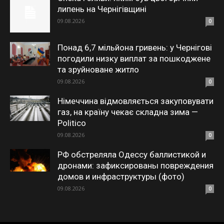
липень на Чернігівщині
09.08.2026
0
Понад 6,7 мільйона гривень: у Чернігові
погодили низку виплат за пошкоджене
та зруйноване житло
09.08.2026
0
Німеччина відмовляється закуповувати
газ, на країну чекає складна зима —
Politico
09.08.2026
0
РФ обстреляла Одессу баллистикой и
дронами: зафиксированы повреждения
домов и инфраструктуры (фото)
09.08.2026
0