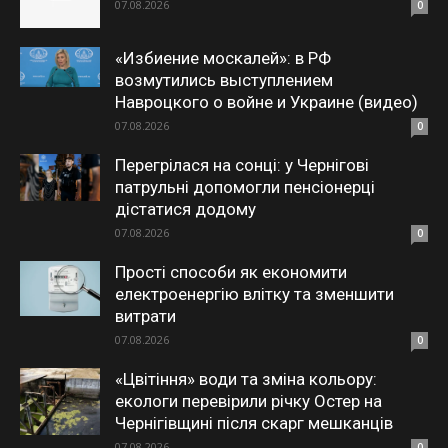
07.08.2026
0
«Избиение москалей»: в РФ
возмутились выступлением
Навроцкого о войне и Украине (видео)
07.08.2026
0
Перегрілася на сонці: у Чернігові
патрульні допомогли пенсіонерці
дістатися додому
07.08.2026
0
Прості способи як економити
електроенергію влітку та зменшити
витрати
07.08.2026
0
«Цвітіння» води та зміна кольору:
екологи перевірили річку Остер на
Чернігівщині після скарг мешканців
07.08.2026
0