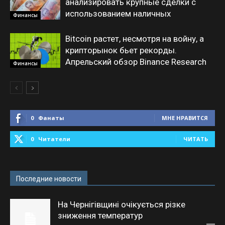
анализировать крупные сделки с
использованием наличных
Финансы
Bitcoin растет, несмотря на войну, а
крипторынок бьет рекорды.
Апрельский обзор Binance Research
Финансы
0
Фанаты
МНЕ НРАВИТСЯ
0
Читатели
ЧИТАТЬ
Последние новости
На Чернігівщині очікується різке
зниження температур