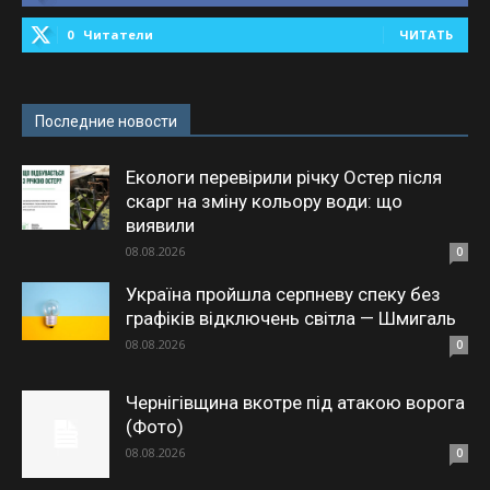
0
Читатели
ЧИТАТЬ
Последние новости
Екологи перевірили річку Остер після
скарг на зміну кольору води: що
виявили
08.08.2026
0
Україна пройшла серпневу спеку без
графіків відключень світла — Шмигаль
08.08.2026
0
Чернігівщина вкотре під атакою ворога
(Фото)
08.08.2026
0