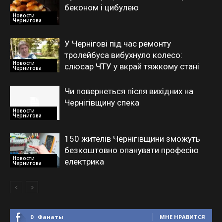
беконом і цибулею
Новости
Чернигова
У Чернігові під час ремонту
тролейбуса вибухнуло колесо:
Новости
слюсар ЧТУ у вкрай тяжкому стані
Чернигова
Чи повернеться після вихідних на
Чернігівщину спека
Новости
Чернигова
150 жителів Чернігівщини зможуть
безкоштовно опанувати професію
Новости
електрика
Чернигова
0
Фанаты
МНЕ НРАВИТСЯ