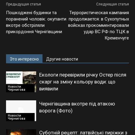
Предыдущая статья
Следующая статья
Пошкоджені будинки та
Террористическая кампания
поранений чоловік: окупанти
продолжается: в Сухопутных
вкотре обстріляли
войсках прокомментировали
прикордоння Чернігівщини
удар ВС РФ по ТЦК в
Кременчуге
Это интересно
Другие новости
Екологи перевірили річку Остер після
скарг на зміну кольору води: що
Новости
виявили
Чернигова
Чернігівщина вкотре під атакою
ворога (Фото)
Новости
Чернигова
Суботній рецепт: латвійські пиріжки з