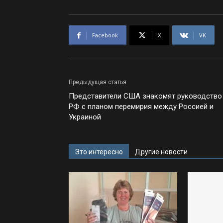
Facebook
X
VK
Предыдущая статья
Представители США знакомят руководство
РФ с планом перемирия между Россией и
Украиной
Это интересно
Другие новости