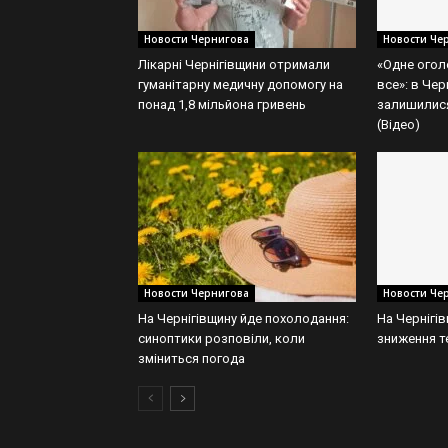
Новости Чернигова
Новости Че
Лікарні Чернігівщини отримали
«Одне огол
гуманітарну медичну допомогу на
все»: в Чер
понад 1,8 мільйона гривень
залишилися
(Відео)
Новости Чернигова
Новости Че
На Чернігівщину йде похолодання:
На Чернігів
синоптики розповіли, коли
зниження т
зміниться погода