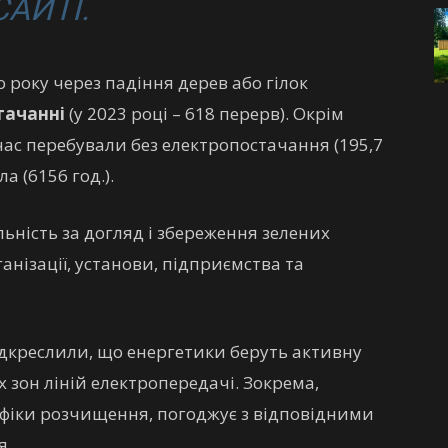
САЙТІ.
 року через падіння дерев або гілок
тачанні
(у 2023 році – 618 перерв). Окрім
 час перебували без електропостачання (195,7
ла (6156 год.).
льність за догляд і збереження зелених
анізації, установи, підприємства та
ідкреслили, що енергетики беруть активну
 зон ліній електропередачі. Зокрема,
афіки розчищення, погоджує з відповідними
я.