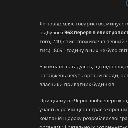
Як повідомляє товариство, минулого
відбулося
968 перерв в електропос
того, 240,7 тис. споживачів певний
тис.) і 8691 годину в них не було світ
У компанії нагадують, що відповіда
насаджень несуть органи влади, орг
власники приватних будинків.
При цьому в «Чернігівобленерго» п
участь у розчищенні трас охоронних
компанія щороку розробляє свої гр
органами і ретельно їх дотримуєтьс