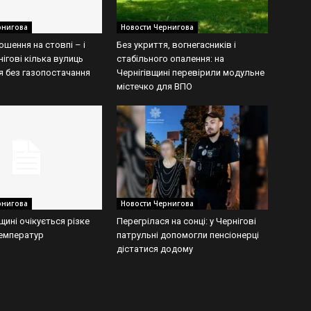
рнигова
Новости Чернигова
ошення на стовпі – і
Без укриття, вогнегасників і
нігові кілька вулиць
стабільного опалення: на
 без газопостачання
Чернігівщині перевірили модульне
містечко для ВПО
рнигова
Новости Чернигова
щині очікується різке
Перегрілася на сонці: у Чернігові
емператур
патрульні допомогли пенсіонерці
дістатися додому