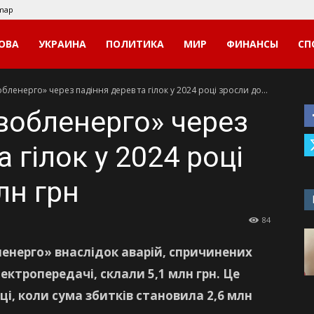
emap
ОВА
УКРАИНА
ПОЛИТИКА
МИР
ФИНАНСЫ
СП
бленерго» через падіння дерев та гілок у 2024 році зросли до...
івобленерго» через
 гілок у 2024 році
лн грн
84
бленерго» внаслідок аварій, спричинених
лектропередачі, склали 5,1 млн грн. Це
оці, коли сума збитків становила 2,6 млн