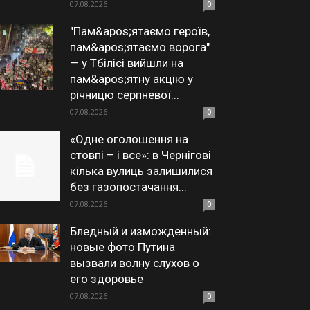
07.08.2026
0
"Пам&apos;ятаємо героїв,
пам&apos;ятаємо ворога"
— у Тбілісі вийшли на
пам&apos;ятну акцію у
річницю серпневої...
07.08.2026
0
«Одне оголошення на
стовпі – і все»: в Чернігові
кілька вулиць залишилися
без газопостачання...
07.08.2026
0
Бледный и изможденный:
новые фото Путина
вызвали волну слухов о
его здоровье
07.08.2026
0