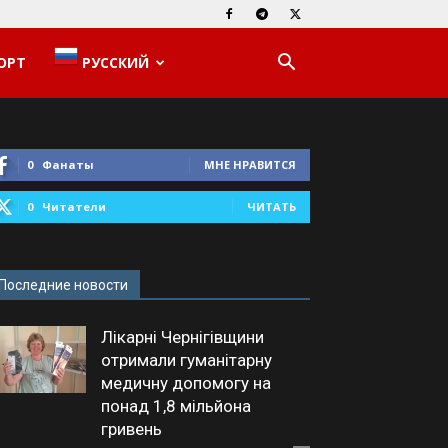
ОРТ
РУССКИЙ
0
Фанаты
МНЕ НРАВИТСЯ
0
Читатели
ЧИТАТЬ
Последние новости
Лікарні Чернігівщини
отримали гуманітарну
медичну допомогу на
понад 1,8 мільйона
гривень