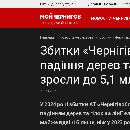
Пятница, 7 августа, 2026
Добавить новость
Sit
Мой
НОВОСТИ ЧЕРНИГ
Главная
Новости Чернигова
Збитки «Чернігіво
Чернигов
Збитки «Черніг
падіння дерев та
зросли до 5,1 м
13.03.2025
У 2024 році збитки АТ «Чернігіво
падінням дерев та гілок на лінії е
майже вдвічі більше, ніж у 2023 р