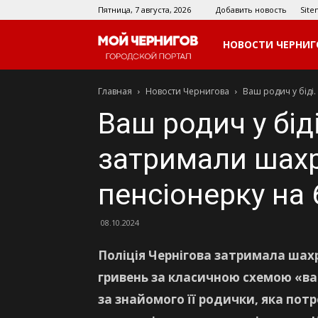
Пятница, 7 августа, 2026
Добавить новость
Sit
Мой
НОВОСТИ ЧЕРНИГ
Главная
Новости Чернигова
Ваш родич у біді.
Чернигов
Ваш родич у біді
затримали шахр
пенсіонерку на 
08.10.2024
Поліція Чернігова затримала шахр
гривень за класичною схемою «ва
за знайомого її родички, яка потр