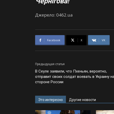
Чернігова!
Джерело: 0462.ua
Facebook
X
VK
Предыдущая статья
В Сеуле заявили, что Пхеньян, вероятно,
отправит своих солдат воевать в Украину н
стороне России
Это интересно
Другие новости