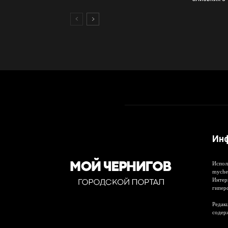
Ин
Испол
myche
Интер
гипер
Редакц
содер