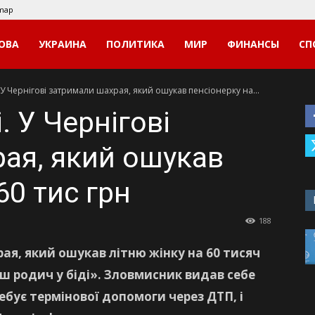
emap
ОВА
УКРАИНА
ПОЛИТИКА
МИР
ФИНАНСЫ
СП
 У Чернігові затримали шахрая, який ошукав пенсіонерку на...
. У Чернігові
ая, який ошукав
60 тис грн
188
ая, який ошукав літню жінку на 60 тисяч
ш родич у біді». Зловмисник видав себе
ебує термінової допомоги через ДТП, і