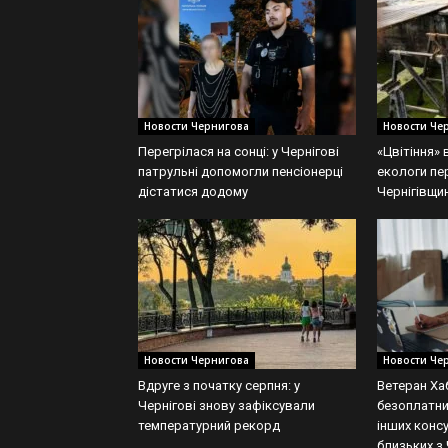
Новости Чернигова
Новости Че
Перегрілася на сонці: у Чернігові
«Цвітіння» 
патрульні допомогли пенсіонерці
екологи пе
дістатися додому
Чернігівщин
Новости Чернигова
Новости Че
Вдруге з початку серпня: у
Ветеран Ха
Чернігові знову зафіксували
безоплатни
температурний рекорд
інших консу
близьких з