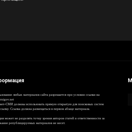
формация
М
ьзование любых материалов сайта разрешается при условии ссылки на
rnigov.net
нет-СМИ должны использовать прямую открытую для поисковых систем
ссылку. Ссылка должна размещаться в первом абзаце материала.
ия может не разделять точку зрения авторов статей и ответственности за
жание републицируемых материалов не несет.