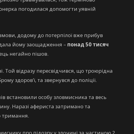
сіонерка погодилася допомогти уявній
змови, додому до потерпілої вже прибув
ддала йому заощадження –
понад 50 тисяч
ець негайно пішов.
і. Той відразу пересвідчився, що троюрідна
ому здоров’ї, та звернувся до поліції.
ів встановили особу зловмисника та весь
ину. Наразі афериста затримано та
о тримання.
вмиснику про підозру у злочині за частиною 2