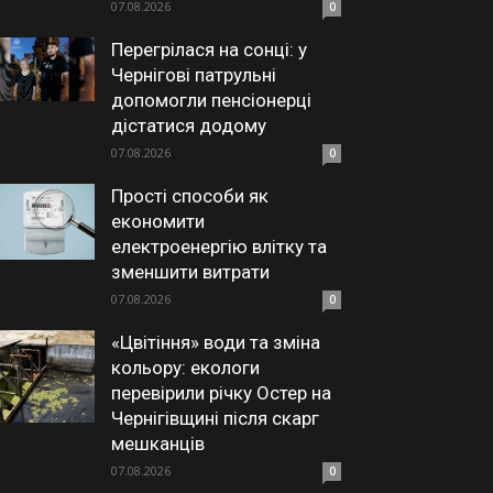
07.08.2026
0
Перегрілася на сонці: у
Чернігові патрульні
допомогли пенсіонерці
дістатися додому
07.08.2026
0
Прості способи як
економити
електроенергію влітку та
зменшити витрати
07.08.2026
0
«Цвітіння» води та зміна
кольору: екологи
перевірили річку Остер на
Чернігівщині після скарг
мешканців
07.08.2026
0