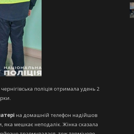
чернігівська поліція отримала удень 2
ерки.
матері
на домашній телефон надійшов
и, яка мешкає неподалік. Жінка сказала
ерйозно травмувалася, тож терміново