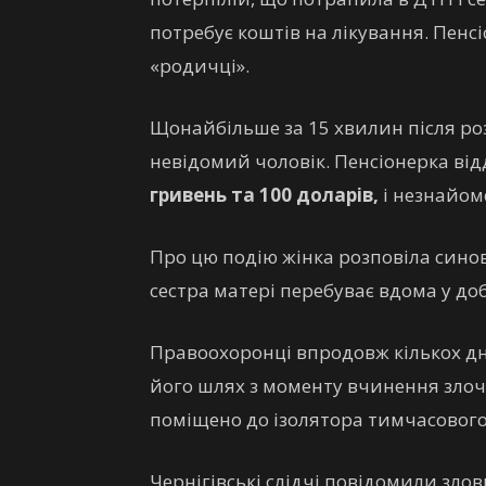
потребує коштів на лікування. Пен
«родичці».
Щонайбільше за 15 хвилин після ро
невідомий чоловік. Пенсіонерка ві
гривень та 100 доларів,
і незнайом
Про цю подію жінка розповіла синов
сестра матері перебуває вдома у добр
Правоохоронці впродовж кількох дн
його шлях з моменту вчинення злоч
поміщено до ізолятора тимчасовог
Чернігівські слідчі повідомили зло