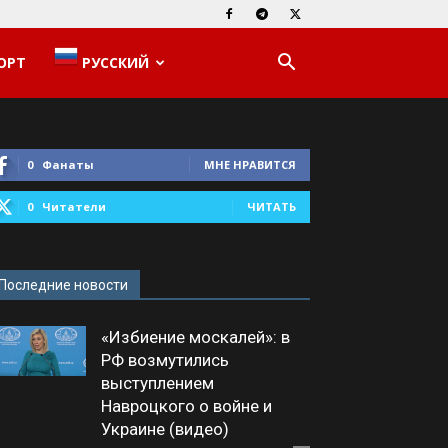
ОРТ
РУССКИЙ
0
Фанаты
МНЕ НРАВИТСЯ
0
Читатели
ЧИТАТЬ
Последние новости
«Избиение москалей»: в
РФ возмутились
выступлением
Навроцкого о войне и
Украине (видео)