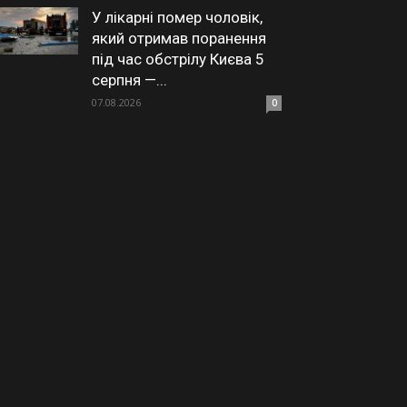
У лікарні помер чоловік,
який отримав поранення
під час обстрілу Києва 5
серпня —...
07.08.2026
0