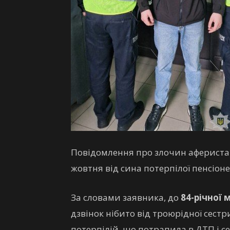
Повідомлення про злочин афериста 
жовтня від сина потерпілої пенсіон
За словами заявника, до
84-річної 
дзвінок нібито від троюрідної сестр
потерпілій, що потрапила в ДТП і с