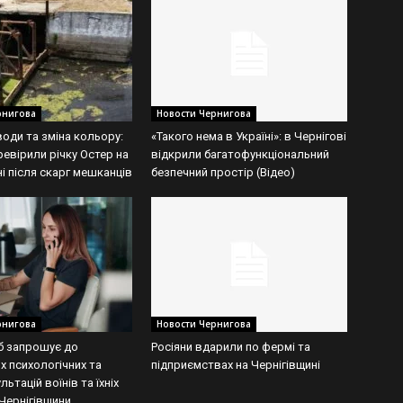
рнигова
Новости Чернигова
води та зміна кольору:
«Такого нема в Україні»: в Чернігові
ревірили річку Остер на
відкрили багатофункціональний
і після скарг мешканців
безпечний простір (Відео)
рнигова
Новости Чернигова
б запрошує до
Росіяни вдарили по фермі та
х психологічних та
підприємствах на Чернігівщині
льтацій воїнів та їхніх
 Чернігівщини