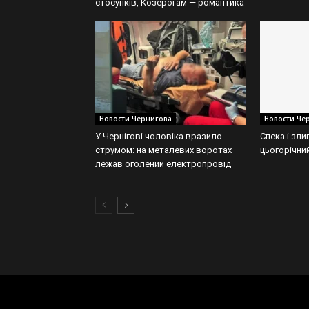
стосунків, Козерогам — романтика
Новости Чернигова
Новости Че
У Чернігові чоловіка вразило
Спека і зли
струмом: на металевих воротах
цьогорічний
лежав оголений електропровід