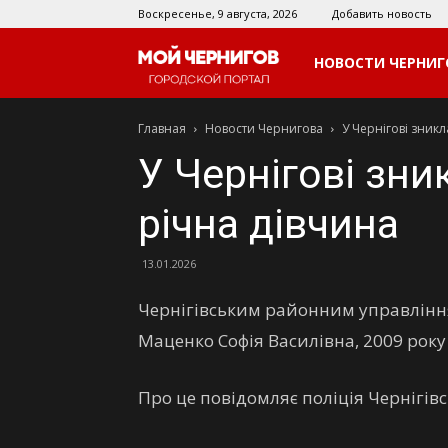
Воскресенье, 9 августа, 2026
Добавить новость
Мой
НОВОСТИ ЧЕРНИГ
Главная
Новости Чернигова
У Чернігові зникл
Чернигов
У Чернігові зни
річна дівчина
13.01.2026
Чернігівським районним управління
Маценко Софія Василівна, 2009 рок
Про це повідомляє поліція Чернігівсь