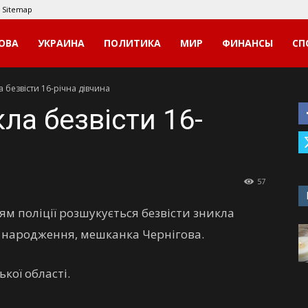
Sitemap
ОВА
УКРАИНА
ПОЛИТИКА
МИР
ФИНАНСЫ
СП
а безвісти 16-річна дівчина
кла безвісти 16-
57
м поліції розшукується безвісти зникла
у народження, мешканка Чернігова.
кої області.