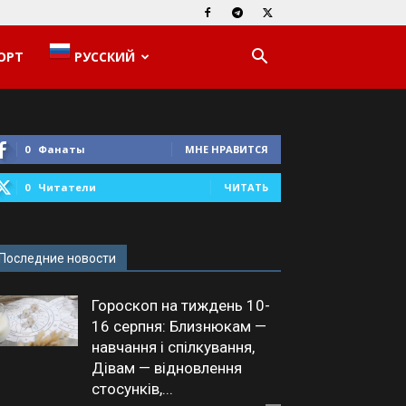
ОРТ
РУССКИЙ
0
Фанаты
МНЕ НРАВИТСЯ
0
Читатели
ЧИТАТЬ
Последние новости
Гороскоп на тиждень 10-
16 серпня: Близнюкам —
навчання і спілкування,
Дівам — відновлення
стосунків,...