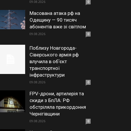
09.08.2026
0
Масована атака рф на
Одещину — 90 тисяч
абонентів вже зі світлом
09.08.2026
0
Поблизу Новгорода-
Сіверського армія рф
влучила в обʼєкт
транспортної
інфраструктури
09.08.2026
0
FPV-дрони, артилерія та
скиди з БпЛА: РФ
обстріляла прикордоння
Чернігівщини
09.08.2026
0