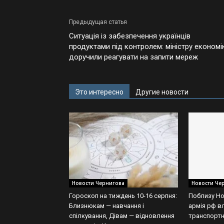
Предыдущая статья
Ситуація із забезпечення українців
продуктами під контролем: міністру економі
доручили реагувати на запити мереж
Это интересно
Другие новости
Новости Чернигова
Новости Че
Гороскоп на тиждень 10-16 серпня:
Поблизу Но
Близнюкам — навчання і
армія рф в
спілкування, Дівам — відновлення
транспортн