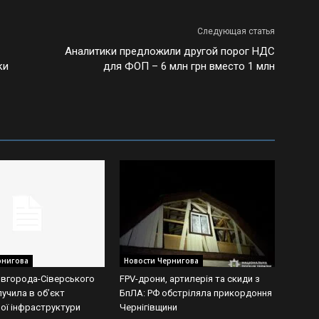
Следующая статья
Аналитики предложили другой порог НДС
ки
для ФОП – 6 млн грн вместо 1 млн
рнигова
Новости Чернигова
вгорода-Сіверського
FPV-дрони, артилерія та скиди з
лучила в обʼєкт
БпЛА: РФ обстріляла прикордоння
ої інфраструктури
Чернігівщини