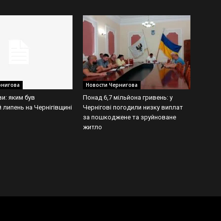
рнигова
Новости Чернигова
ви: яким був
Понад 6,7 мільйона гривень: у
 липень на Чернігівщині
Чернігові погодили низку виплат
за пошкоджене та зруйноване
житло