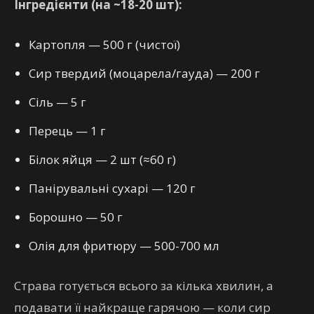
Інгредієнти (на ~18-20 шт):
Картопля — 500 г (чистої)
Сир твердий (моцарела/гауда) — 200 г
Сіль — 5 г
Перець — 1 г
Білок яйця — 2 шт (≈60 г)
Панірувальні сухарі — 120 г
Борошно — 50 г
Олія для фритюру — 500-700 мл
Страва готується всього за кілька хвилин, а
подавати її найкраще гарячою — коли сир