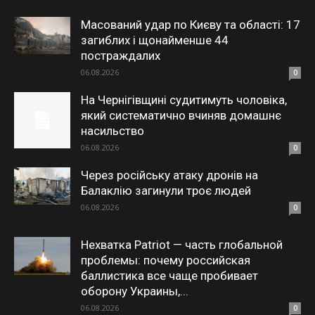
Масований удар по Києву та області: 17
загиблих і щонайменше 44
постраждалих
06.08.2026
0
На Чернігівщині судитимуть чоловіка,
який систематично вчиняв домашнє
насильство
06.08.2026
0
Через російську атаку дронів на
Балаклію загинули троє людей
06.08.2026
0
Нехватка Patriot — часть глобальной
проблемы: почему российская
баллистика все чаще пробивает
оборону Украины,...
06.08.2026
0