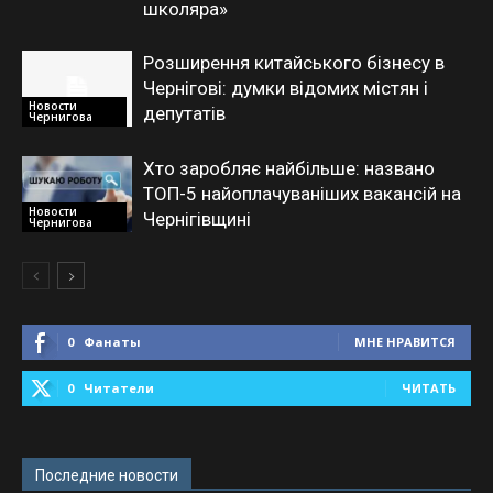
школяра»
Розширення китайського бізнесу в
Чернігові: думки відомих містян і
Новости
депутатів
Чернигова
Хто заробляє найбільше: названо
ТОП-5 найоплачуваніших вакансій на
Новости
Чернігівщині
Чернигова
0
Фанаты
МНЕ НРАВИТСЯ
0
Читатели
ЧИТАТЬ
Последние новости