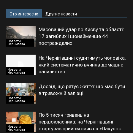
Это интересно
Другие новости
Масований удар по Києву та області:
17 загиблих і щонайменше 44
Новости
постраждалих
Чернигова
На Чернігівщині судитимуть чоловіка,
який систематично вчиняв домашнє
Новости
насильство
Чернигова
Досвід, що рятує життя: що має бути
в тривожній валізці
Новости
Чернигова
По 5 тисяч гривень на
першокласника: на Чернігівщині
Новости
стартував прийом заяв на «Пакунок
Чернигова