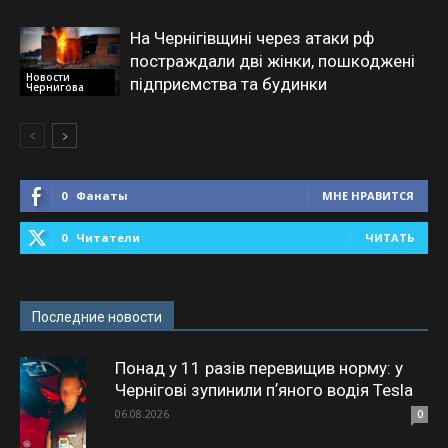
На Чернігівщині через атаки рф
постраждали дві жінки, пошкоджені
Новости
підприємства та будинки
Чернигова
0
Фанаты
МНЕ НРАВИТСЯ
0
Читатели
ЧИТАТЬ
Последние новости
Понад у 11 разів перевищив норму: у
Чернігові зупинили пʼяного водія Tesla
06.08.2026
0