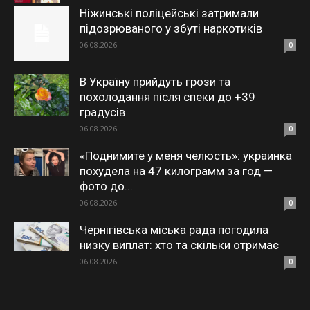
Ніжинські поліцейські затримали
підозрюваного у збуті наркотиків
06.08.2026
0
В Україну прийдуть грози та
похолодання після спеки до +39
градусів
06.08.2026
0
«Поднимите у меня челюсть»: украинка
похудела на 47 килограмм за год —
фото до...
06.08.2026
0
Чернігівська міська рада погодила
низку виплат: хто та скільки отримає
06.08.2026
0