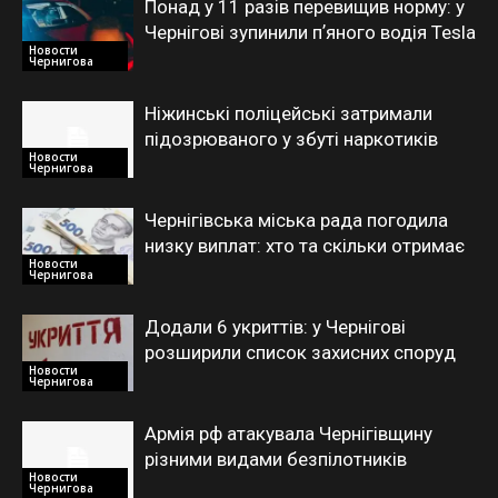
Понад у 11 разів перевищив норму: у
Чернігові зупинили пʼяного водія Tesla
Новости
Чернигова
Ніжинські поліцейські затримали
підозрюваного у збуті наркотиків
Новости
Чернигова
Чернігівська міська рада погодила
низку виплат: хто та скільки отримає
Новости
Чернигова
Додали 6 укриттів: у Чернігові
розширили список захисних споруд
Новости
Чернигова
Армія рф атакувала Чернігівщину
різними видами безпілотників
Новости
Чернигова