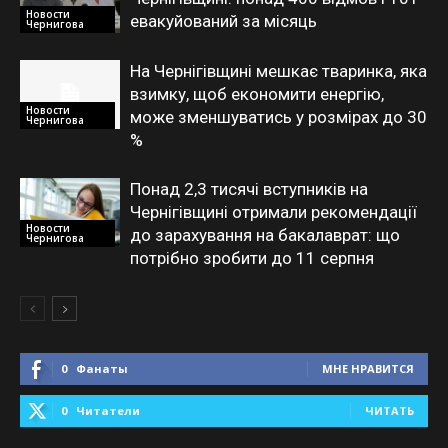
Новости
евакуйований за місяць
Чернигова
На Чернігівщині мешкає тваринка, яка
взимку, щоб економити енергію,
Новости
може зменшуватись у розмірах до 30
Чернигова
%
Понад 2,3 тисячі вступників на
Чернігівщині отримали рекомендації
Новости
до зарахування на бакалаврат: що
Чернигова
потрібно зробити до 11 серпня
0
Фанаты
МНЕ НРАВИТСЯ
0
Читатели
ЧИТАТЬ