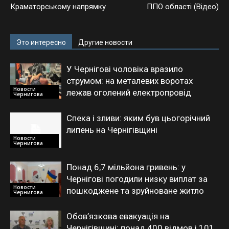
Краматорському напрямку
ППО області (Відео)
Это интересно
Другие новости
У Чернігові чоловіка вразило
струмом: на металевих воротах
Новости
лежав оголений електропровід
Чернигова
Спека і зливи: яким був цьогорічний
липень на Чернігівщині
Новости
Чернигова
Понад 6,7 мільйона гривень: у
Чернігові погодили низку виплат за
Новости
пошкоджене та зруйноване житло
Чернигова
Обов’язкова евакуація на
Чернігівщині: понад 400 відмов і 101