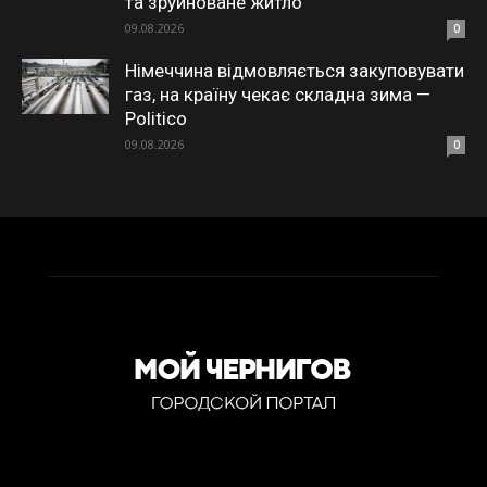
та зруйноване житло
09.08.2026
0
Німеччина відмовляється закуповувати
газ, на країну чекає складна зима —
Politico
09.08.2026
0