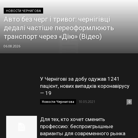
НОВОСТИ ЧЕРНИГОВА
Авто без черг і тривог: чернігівці
дедалі частіше переоформлюють
транспорт через «Дію» (Відео)
06.08.2026
У Чернігові за добу одужав 1241
пацієнт, нових випадків коронавірусу
— 19
10.05.2021
Новости Чернигова
0
Для тех, кто хочет сменить
профессию: беспроигрышные
варианты для современного рынка