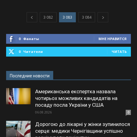
3 082
3 083
3 084
0
Фанаты
МНЕ НРАВИТСЯ
0
Читатели
ЧИТАТЬ
Последние новости
Американська експертка назвала
чотирьох можливих кандидатів на
посаду посла України у США
06.08.2026
0
Дорогою до лікарні у жінки зупинилося
серце: медики Чернігівщини успішно