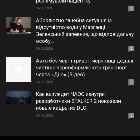
реанімували пацієнтку
06.08.2026
0
Абсолютно ганебна ситуація із
відсутністю води у Марганці —
Зеленський запевнив, що відповідальну
особу...
06.08.2026
0
Авто без черг і тривог: чернігівці дедалі
частіше переоформлюють транспорт
через «Дію» (Відео)
06.08.2026
0
Как выглядит ЧАЭС изнутри:
разработчики STALKER 2 показали
новые кадры из DLC
06.08.2026
0