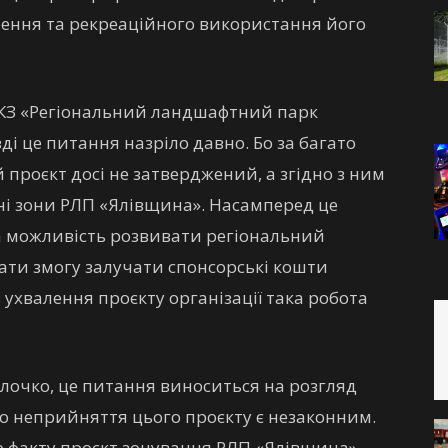
рення та рекреаційного використання його
а КЗ «Регіональний ландшафтний парк
ді це питання назріло давно. Бо за багато
 проєкт досі не затверджений, а згідно з ним
ні зони РЛП «Ялівщина». Насамперед це
ла можливість розвивати регіональний
ти змогу залучати спонсорські кошти
 ухвалення проєкту організації така робота
олочко, це питання виноситься на розгляд
, що неприйняття цього проєкту є незаконним.
 факту проєкт зонування РЛП «Ялівщина».