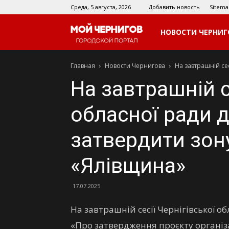
Среда, 5 августа, 2026
Добавить новость
Sitema
Мой
НОВОСТИ ЧЕРНИГ
Главная
Новости Чернигова
На завтрашній се
Чернигов
На завтрашній с
обласної ради 
затвердити зон
«Ялівщина»
17.07.2025
На завтрашній сесії Чернігівської о
«Про затвердження проєкту організ