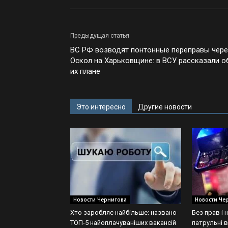
Предыдущая статья
ВС РФ возводят понтонные переправы чер
Оскол на Харьковщине: в ВСУ рассказали о
их плане
Это интересно
Другие новости
Новости Чернигова
Новости Че
Хто заробляє найбільше: названо
Без прав і 
ТОП-5 найоплачуваніших вакансій
патрульні 