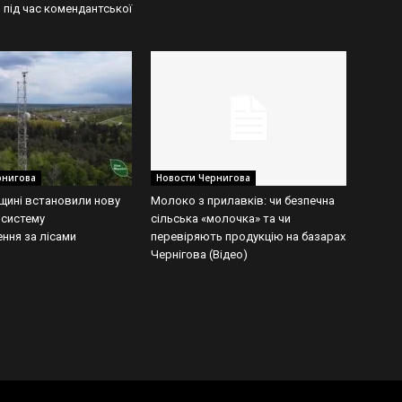
 під час комендантської
рнигова
Новости Чернигова
вщині встановили нову
Молоко з прилавків: чи безпечна
 систему
сільська «молочка» та чи
ння за лісами
перевіряють продукцію на базарах
Чернігова (Відео)