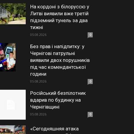
На кордоні з білоруссю у
Литві виявили вже третій
підземний тунель за два
тижні
05.08.2026
0
Без прав і напідпитку: у
Чернігові патрульні
виявили двох порушників
під час комендантської
години
05.08.2026
0
Російський безпілотник
вдарив по будинку на
Чернігівщині
05.08.2026
0
«Сегодняшняя атака