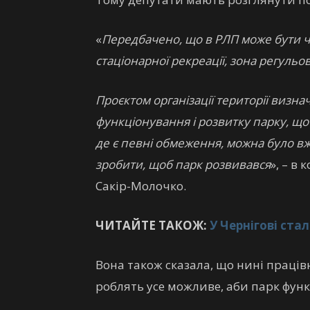
«
Передбачено, що в РЛП може бути чо
стаціонарної рекреації, зона регульов
Проєктом організації території визн
функціонування і розвитку парку, що
де є певні обмеження, можна було вж
зробити, щоб парк розвивався
», – в
Сакір-Молочко.
ЧИТАЙТЕ ТАКОЖ:
У Чернігові ст
Вона також сказала, що нині прац
роблять усе можливе, аби парк функ