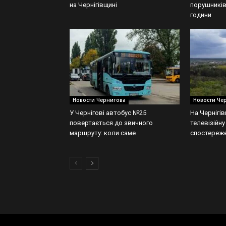
на Чернігівщині
порушників
години
Новости Чернигова
Новости Че
У Чернігові автобус №25
На Чернігі
повертається до звичного
телевізійну
маршруту: коли саме
спостереже