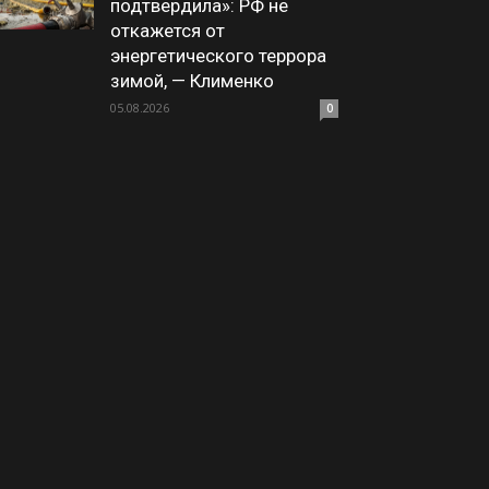
подтвердила»: РФ не
откажется от
энергетического террора
зимой, — Клименко
05.08.2026
0