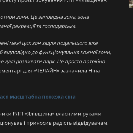
тири зони. Це заповідна зона, зона
аної рекреації та господарська.
ачені межі цих зон задля подальшого вже
б відповідно до функціонування кожної зони,
е далі розвивати парк. Це просто потрібно
 коментарі для «ЧЕЛАЙН» зазначила Ніна
алася масштабна пожежа сіна
івники РЛП «Ялівщина» власними руками
ціонував і приносив радість відвідувачам.