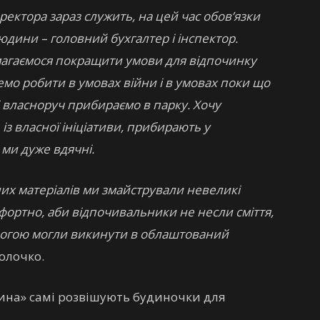
иректора зараз служить, на цей час обов’язки
людини – головний бухгалтер і інспектор.
магаємося покращити умови для відпочинку
емо робити в умовах війни і в умовах поки що
 власноруч прибираємо в парку. Хочу
 із власної ініціативи, прибирають у
ми дуже вдячні.
них матеріалів ми змайстрували невеликі
фортно, аби відпочивальники не несли сміття,
дорогою могли викинути в облаштований
Молочко.
ина» самі розвішують будиночки для