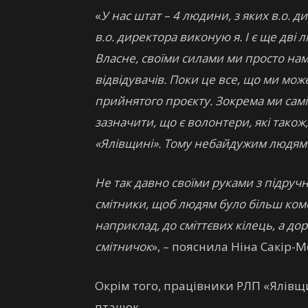
«
У нас штат – 4 людини, з яких в.о. д
в.о. директора виконую я. І є ще дві 
Власне, своїми силами ми просто на
відвідувачів. Поки це все, що ми мож
прийнятого проєкту. Зокрема ми самі
зазначити, що є волонтери, які також,
«Ялівщині». Тому небайдужим людям 
Не так давно своїми руками з підруч
смітники, щоб людям було більш ком
наприклад, до сміттєвих кілець, а 
смітничок
», – пояснила Ніна Сакір-
Окрім того, працівники РЛП «Ялівщ
пташок.