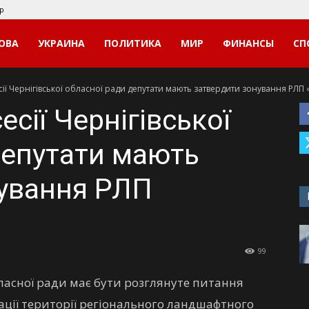
p
ОВА
УКРАИНА
ПОЛИТИКА
МИР
ФИНАНСЫ
СП
сії Чернігівської обласної ради депутати мають затвердити зонування РЛП
есії Чернігівської
депутати мають
ування РЛП
99
бласної ради має бути розглянуте питання
ації території регіонального ландшафтного