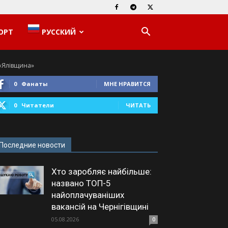
ОРТ
РУССКИЙ
 «Ялівщина»
0
Фанаты
МНЕ НРАВИТСЯ
0
Читатели
ЧИТАТЬ
Последние новости
Хто заробляє найбільше:
названо ТОП-5
найоплачуваніших
вакансій на Чернігівщині
05.08.2026
0