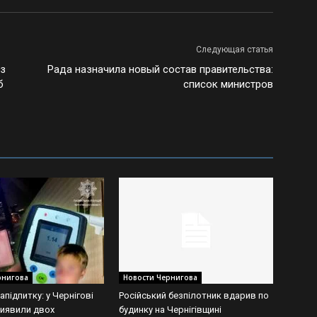
Следующая статья
ез
Рада назначила новый состав правительства:
б
список министров
рнигова
Новости Чернигова
напідпитку: у Чернігові
Російський безпілотник вдарив по
виявили двох
будинку на Чернігівщині