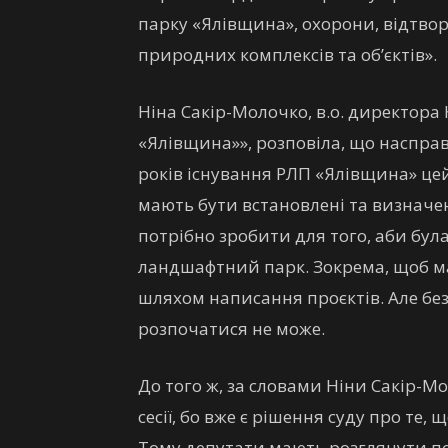
парку «Ялівщина», охорони, відтво
природних комплексів та об’єктів».
Ніна Сакір-Молочко, в.о. директор
«Ялівщина»», розповіла, що насправ
років існування РЛП «Ялівщина» цей
мають бути встановлені та визначе
потрібно зробити для того, аби бу
ландшафтний парк. Зокрема, щоб ма
шляхом написання проєктів. Але без
розпочатися не може.
До того ж, за словами Ніни Сакір-М
сесії, бо вже є рішення суду про те
Тому депутати мають розглянути по