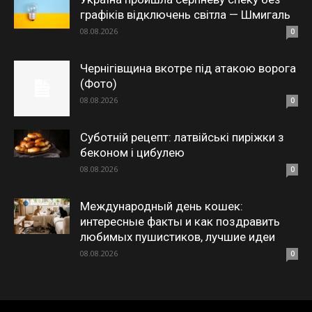
графіків відключень світла — Шмигаль
08.08.2026
0
Чернігівщина вкотре під атакою ворога
(Фото)
08.08.2026
0
Суботній рецепт: латвійські пиріжки з
беконом і цибулею
08.08.2026
0
Международный день кошек:
интересные факты и как поздравить
любимых пушистиков, лучшие идеи
08.08.2026
0