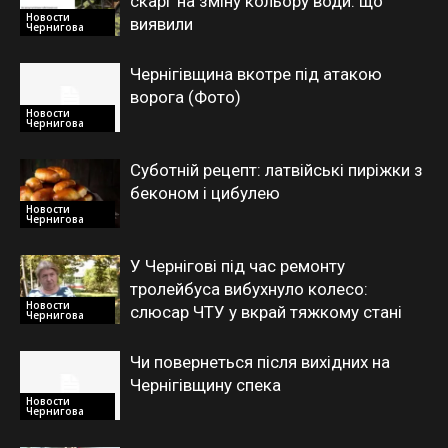
скарг на зміну кольору води: що
Новости
виявили
Чернигова
Чернігівщина вкотре під атакою
ворога (Фото)
Новости
Чернигова
Суботній рецепт: латвійські пиріжки з
беконом і цибулею
Новости
Чернигова
У Чернігові під час ремонту
тролейбуса вибухнуло колесо:
Новости
слюсар ЧТУ у вкрай тяжкому стані
Чернигова
Чи повернеться після вихідних на
Чернігівщину спека
Новости
Чернигова