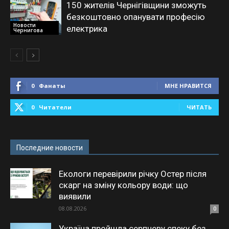
150 жителів Чернігівщини зможуть
безкоштовно опанувати професію
Новости
електрика
Чернигова
0
Фанаты
МНЕ НРАВИТСЯ
0
Читатели
ЧИТАТЬ
Последние новости
Екологи перевірили річку Остер після
скарг на зміну кольору води: що
виявили
08.08.2026
0
Україна пройшла серпневу спеку без