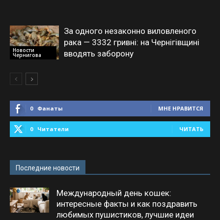
За одного незаконно виловленого
рака — 3332 гривні: на Чернігівщині
Новости
вводять заборону
Чернигова
0
Фанаты
МНЕ НРАВИТСЯ
0
Читатели
ЧИТАТЬ
Последние новости
Международный день кошек:
интересные факты и как поздравить
любимых пушистиков, лучшие идеи