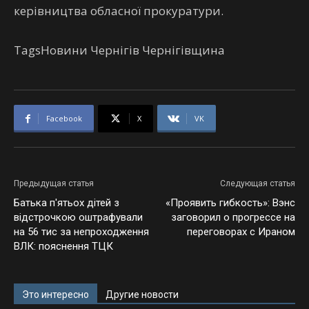
керівництва обласної прокуратури.
TagsНовини Чернігів Чернігівщина
Facebook
X
VK
Предыдущая статья
Следующая статья
Батька п'ятьох дітей з
«Проявить гибкость»: Вэнс
відстрочкою оштрафували
заговорил о прогрессе на
на 56 тис за непроходження
переговорах с Ираном
ВЛК: пояснення ТЦК
Это интересно
Другие новости