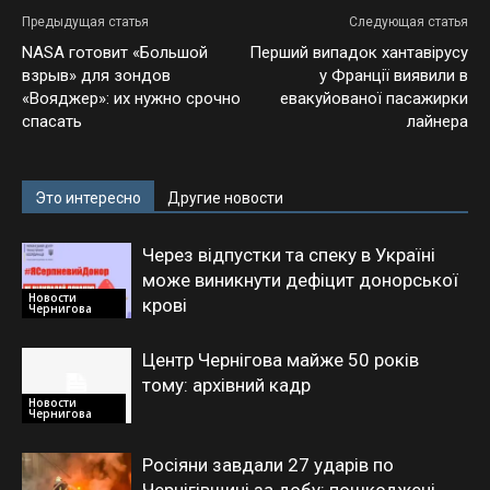
Предыдущая статья
Следующая статья
NASA готовит «Большой
Перший випадок хантавірусу
взрыв» для зондов
у Франції виявили в
«Вояджер»: их нужно срочно
евакуйованої пасажирки
спасать
лайнера
Это интересно
Другие новости
Через відпустки та спеку в Україні
може виникнути дефіцит донорської
Новости
крові
Чернигова
Центр Чернігова майже 50 років
тому: архівний кадр
Новости
Чернигова
Росіяни завдали 27 ударів по