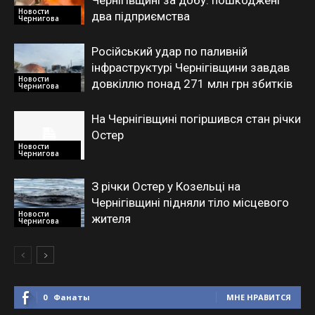
Чернігівщині за добу: пошкоджені
Новости
два підприємства
Чернигова
Російський удар по паливній
інфраструктурі Чернігівщини завдав
Новости
довкіллю понад 271 млн грн збитків
Чернигова
На Чернігівщині погіршився стан річки
Остер
Новости
Чернигова
З річки Остер у Козельці на
Чернігівщині підняли тіло місцевого
Новости
жителя
Чернигова
0
Фанаты
МНЕ НРАВИТСЯ