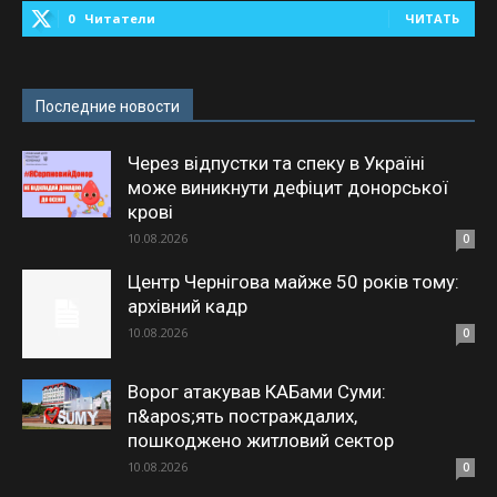
0
Читатели
ЧИТАТЬ
Последние новости
Через відпустки та спеку в Україні
може виникнути дефіцит донорської
крові
10.08.2026
0
Центр Чернігова майже 50 років тому:
архівний кадр
10.08.2026
0
Ворог атакував КАБами Суми:
п&apos;ять постраждалих,
пошкоджено житловий сектор
10.08.2026
0