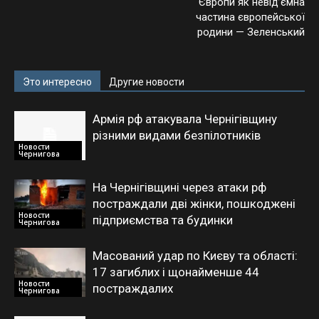
Європи як невід’ємна
частина європейської
родини — Зеленський
Это интересно
Другие новости
Армія рф атакувала Чернігівщину
різними видами безпілотників
Новости
Чернигова
На Чернігівщині через атаки рф
постраждали дві жінки, пошкоджені
Новости
підприємства та будинки
Чернигова
Масований удар по Києву та області:
17 загиблих і щонайменше 44
Новости
постраждалих
Чернигова