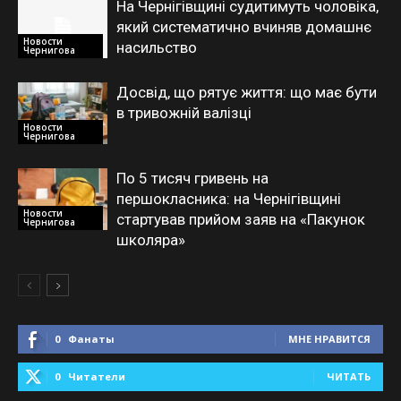
На Чернігівщині судитимуть чоловіка,
який систематично вчиняв домашнє
Новости
насильство
Чернигова
Досвід, що рятує життя: що має бути
в тривожній валізці
Новости
Чернигова
По 5 тисяч гривень на
першокласника: на Чернігівщині
Новости
стартував прийом заяв на «Пакунок
Чернигова
школяра»
0
Фанаты
МНЕ НРАВИТСЯ
0
Читатели
ЧИТАТЬ