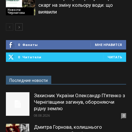
скарг на зміну кольору води: що
Новости
виявили
Чернигова
0
Фанаты
МНЕ НРАВИТСЯ
0
Читатели
ЧИТАТЬ
Последние новости
Захисник України Олександр П’ятенко з
Чернігівщини загинув, обороняючи
рідну землю
08.08.2026
0
Дмитра Горнова, колишнього