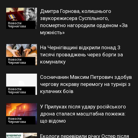
Дмитра Горнова, колишнього
звукорежисера Суспільного,
Новости
посмертно нагородили орденом «За
Чернигова
мужність»
На Чернігівщині відкрили понад 3
тисячі проваджень через борги за
Новости
комуналку
Чернигова
Сосничанин Максим Петрович здобув
чергову яскраву перемогу на турнірі з
Новости
кулачних боїв
Чернигова
У Прилуках після удару російського
дрона сталася масштабна пожежа:
Новости
що відомо
Чернигова
Екологи перевірили річку Остер після