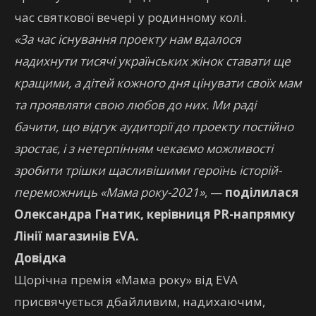
час святкової вечері у родинному колі.
«За час існування проекту нам вдалося
надихнути тисячі українських жінок ставати ще
кращими, а дітей кожного дня цінувати своїх мам
та проявляти свою любов до них. Ми раді
бачити, що відгук аудиторії до проекту постійно
зростає, і з нетерпінням чекаємо можливості
зробити трішки щасливішими героїнь історій-
переможниць «Мама року-2021»
, —
поділилася
Олександра Гнатик, керівниця PR-напрямку
Лінії магазинів EVA.
Довідка
Щорічна премія «Мама року» від EVA
присвячується дбайливим, надихаючим,