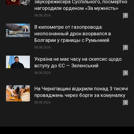
звукорежисера Суспільного, посмертно
нагородили орденом «За мужність»
08.08.2026
0
В километре от газопровода:
неопознанный дрон взорвался в
Болгарии у границы с Румынией
08.08.2026
0
Україна не має часу на скепсис щодо
вступу до ЄС — Зеленський
08.08.2026
0
На Чернігівщині відкрили понад 3 тисячі
проваджень через борги за комуналку
08.08.2026
0