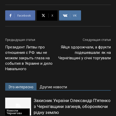
Facebook
X
VK
Предыдущая статья
Следующая статья
Президент Литвы про
Яйця здорожчали, а фрукти
отношения с РФ: мы не
подешевшали: як на
можем закрыть глаза на
Чернігівщині у січні торгували
события в Украине и дело
Навального
Это интересно
Другие новости
Захисник України Олександр П’ятенко
з Чернігівщини загинув, обороняючи
Новости
рідну землю
Чернигова