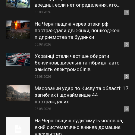
вредны, если нет определения, кто...
06.08.2026
0
На Чернігівщині через атаки рф
постраждали дві жінки, пошкоджені
підприємства та будинки
06.08.2026
0
Українці стали частіше обирати
бензинові, дизельні та гібридні авто
замість електромобілів
06.08.2026
0
Масований удар по Києву та області: 17
загиблих і щонайменше 44
постраждалих
06.08.2026
0
На Чернігівщині судитимуть чоловіка,
який систематично вчиняв домашнє
насильство