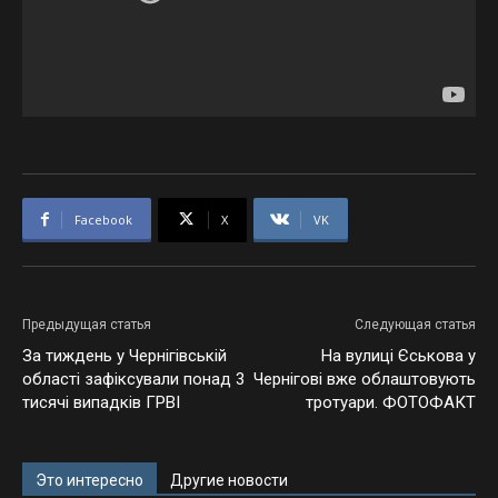
Facebook
X
VK
Предыдущая статья
Следующая статья
За тиждень у Чернігівській
На вулиці Єськова у
області зафіксували понад 3
Чернігові вже облаштовують
тисячі випадків ГРВІ
тротуари. ФОТОФАКТ
Это интересно
Другие новости