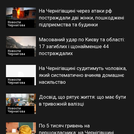
На Чернігівщині через атаки рф
постраждали дві жінки, пошкоджені
Новости
підприємства та будинки
Чернигова
Масований удар по Києву та області:
17 загиблих і щонайменше 44
Новости
постраждалих
Чернигова
На Чернігівщині судитимуть чоловіка,
який систематично вчиняв домашнє
Новости
насильство
Чернигова
Досвід, що рятує життя: що має бути
в тривожній валізці
Новости
Чернигова
По 5 тисяч гривень на
першокласника: на Чернігівщині