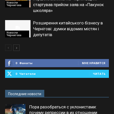
Новости
стартував прийом заяв на «Пакунок
Чернигова
школяра»
Розширення китайського бізнесу в
Чернігові: думки відомих містян і
Новости
депутатів
Чернигова
0
Фанаты
МНЕ НРАВИТСЯ
0
Читатели
ЧИТАТЬ
Последние новости
Пора разобраться с уклонистами:
почему репрессии в их отношении