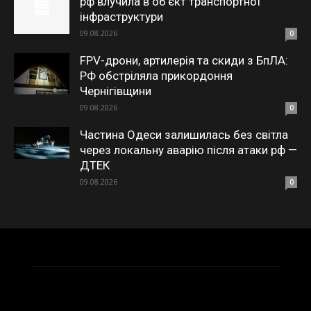
рф влучила в обʼєкт транспортної
інфраструктури
09.08.2026
0
FPV-дрони, артилерія та скиди з БпЛА:
РФ обстріляла прикордоння
Чернігівщини
09.08.2026
0
Частина Одеси залишилась без світла
через локальну аварію після атаки рф —
ДТЕК
09.08.2026
0