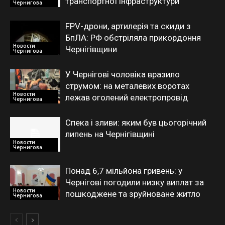
транспортної інфраструктури
Чернигова
FPV-дрони, артилерія та скиди з
БпЛА: РФ обстріляла прикордоння
Новости
Чернігівщини
Чернигова
У Чернігові чоловіка вразило
струмом: на металевих воротах
Новости
лежав оголений електропровід
Чернигова
Спека і зливи: яким був цьогорічний
липень на Чернігівщині
Новости
Чернигова
Понад 6,7 мільйона гривень: у
Чернігові погодили низку виплат за
Новости
пошкоджене та зруйноване житло
Чернигова