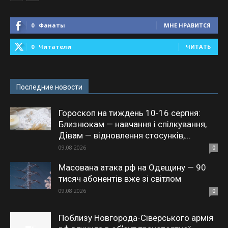
0
Фанаты
МНЕ НРАВИТСЯ
0
Читатели
ЧИТАТЬ
Последние новости
Гороскоп на тиждень 10-16 серпня:
Близнюкам — навчання і спілкування,
Дівам — відновлення стосунків,...
09.08.2026
0
Масована атака рф на Одещину — 90
тисяч абонентів вже зі світлом
09.08.2026
0
Поблизу Новгорода-Сіверського армія