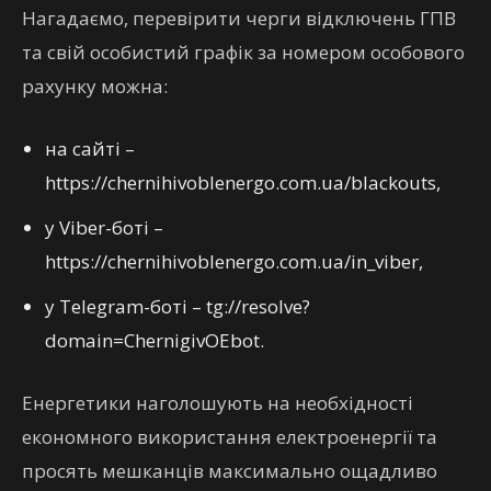
Нагадаємо, перевірити черги відключень ГПВ
та свій особистий графік за номером особового
рахунку можна:
на сайті –
https://chernihivoblenergo.com.ua/blackouts,
у Viber-боті –
https://chernihivoblenergo.com.ua/in_viber,
у Telegram-боті – tg://resolve?
domain=ChernigivOEbot.
Енергетики наголошують на необхідності
економного використання електроенергії та
просять мешканців максимально ощадливо