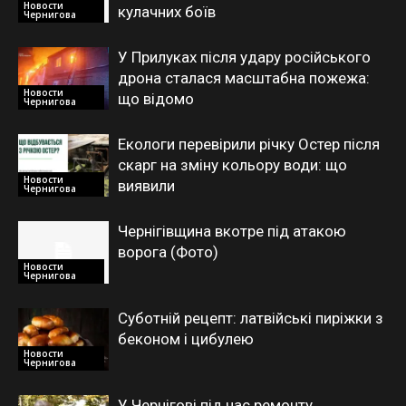
Новости
кулачних боїв
Чернигова
У Прилуках після удару російського
дрона сталася масштабна пожежа:
Новости
що відомо
Чернигова
Екологи перевірили річку Остер після
скарг на зміну кольору води: що
Новости
виявили
Чернигова
Чернігівщина вкотре під атакою
ворога (Фото)
Новости
Чернигова
Суботній рецепт: латвійські пиріжки з
беконом і цибулею
Новости
Чернигова
У Чернігові під час ремонту