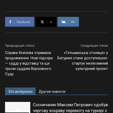
Facebook
X
VK
Предыдущая статья
Следующая статья
Справа Князєва отримала
«Гетьманська столиця» у
продовження. Нові підозри
Батурині стане доступнішою:
— судді у відставці та ще
стартує інклюзивний
трьом суддям Верховного
культурний проєкт
Суду
Это интересно
Другие новости
Сосничанин Максим Петрович здобув
чергову яскраву перемогу на турнірі з