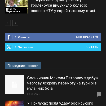
тролейбуса вибухнуло колесо:
Новости
слюсар ЧТУ у вкрай тяжкому стані
Чернигова
0
Фанаты
МНЕ НРАВИТСЯ
0
Читатели
ЧИТАТЬ
Последние новости
Сосничанин Максим Петрович здобув
чергову яскраву перемогу на турнірі з
кулачних боїв
08.08.2026
0
У Прилуках після удару російського