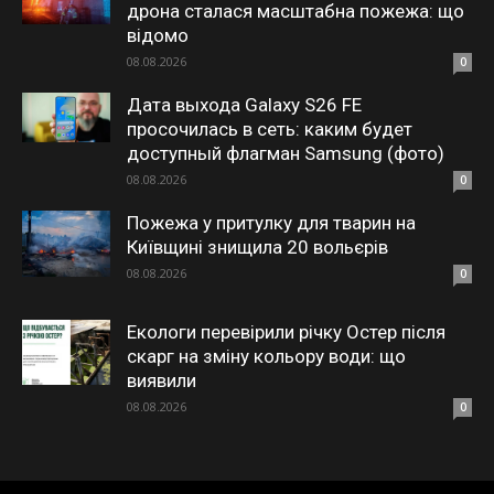
дрона сталася масштабна пожежа: що
відомо
08.08.2026
0
Дата выхода Galaxy S26 FE
просочилась в сеть: каким будет
доступный флагман Samsung (фото)
08.08.2026
0
Пожежа у притулку для тварин на
Київщині знищила 20 вольєрів
08.08.2026
0
Екологи перевірили річку Остер після
скарг на зміну кольору води: що
виявили
08.08.2026
0