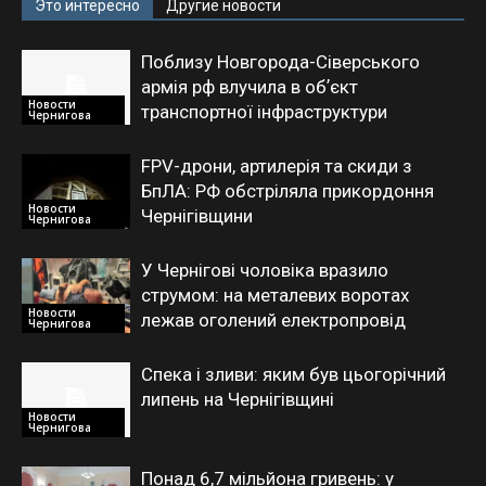
Это интересно
Другие новости
Поблизу Новгорода-Сіверського
армія рф влучила в обʼєкт
Новости
транспортної інфраструктури
Чернигова
FPV-дрони, артилерія та скиди з
БпЛА: РФ обстріляла прикордоння
Новости
Чернігівщини
Чернигова
У Чернігові чоловіка вразило
струмом: на металевих воротах
Новости
лежав оголений електропровід
Чернигова
Спека і зливи: яким був цьогорічний
липень на Чернігівщині
Новости
Чернигова
Понад 6,7 мільйона гривень: у