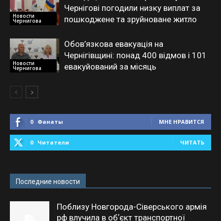
Чернігові погодили низку виплат за
Новости
пошкоджене та зруйноване житло
Чернигова
Обов’язкова евакуація на
Чернігівщині: понад 400 відмов і 101
Новости
евакуйований за місяць
Чернигова
0
Фанаты
МНЕ НРАВИТСЯ
0
Читатели
ЧИТАТЬ
Последние новости
Поблизу Новгорода-Сіверського армія
рф влучила в обʼєкт транспортної