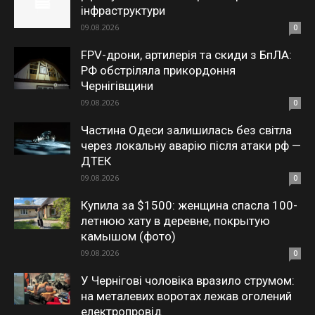
інфраструктури
09.08.2026
0
FPV-дрони, артилерія та скиди з БпЛА:
РФ обстріляла прикордоння
Чернігівщини
09.08.2026
0
Частина Одеси залишилась без світла
через локальну аварію після атаки рф —
ДТЕК
09.08.2026
0
Купила за $1500: женщина спасла 100-
летнюю хату в деревне, покрытую
камышом (фото)
09.08.2026
0
У Чернігові чоловіка вразило струмом:
на металевих воротах лежав оголений
електропровід