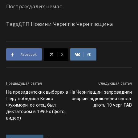
Постраждалих немає.
TagsДТП Новини Чернігів Чернігівщина
Facebook
X
VK
Предыдущая статья
Следующая статья
На президентских выборах в
На Чернігівщині запровадили
Перу победила Кейко
аварійні відключення світла:
Фухимори: ее отец был
діють 10 черг ГАВ
диктатором в 1990-х (фото,
видео)